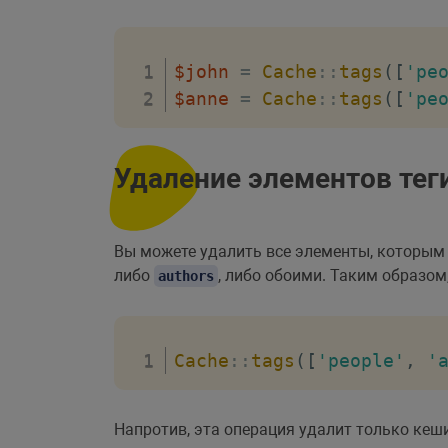
$john
=
Cache
::
tags
(
[
'pe
$anne
=
Cache
::
tags
(
[
'pe
Удаление элементов тег
Вы можете удалить все элементы, которым 
либо
, либо обоими. Таким образом
authors
Cache
::
tags
(
[
'people'
,
'
Напротив, эта операция удалит только ке