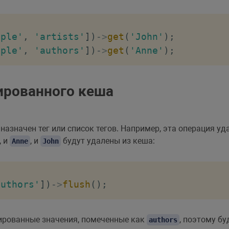
ople'
,
'artists'
]
)
->
get
(
'John'
)
;
ople'
,
'authors'
]
)
->
get
(
'Anne'
)
;
ированного кеша
назначен тег или список тегов. Например, эта операция у
, и
, и
будут удалены из кеша:
Anne
John
authors'
]
)
->
flush
(
)
;
шированные значения, помеченные как
, поэтому б
authors