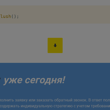
flush
(
)
;
у
уже сегодня!
олнить заявку или заказать обратный звонок. В ответ пол
 содержать индивидуальную стратегию с учетом требовани