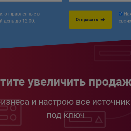
ки, отправленные в
На
Отправить
 день до 12:00.
свои
тите увеличить прода
бизнеса и настрою все источник
под ключ