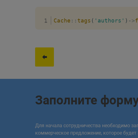
Cache
::
tags
(
'authors'
)
->
Заполните форм
Для начала сотрудничества необходимо зап
коммерческое предложение, которое будет