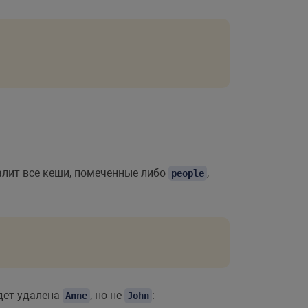
далит все кеши, помеченные либо
,
people
удет удалена
, но не
:
Anne
John