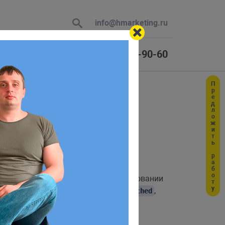
info@hmarketing.ru
+7 (925) 464-90-60
Предложить работу
 В ответ
ю с учетом
и
. Более того, при использовании
database
лучше с драйвером, таким как
,
memcached