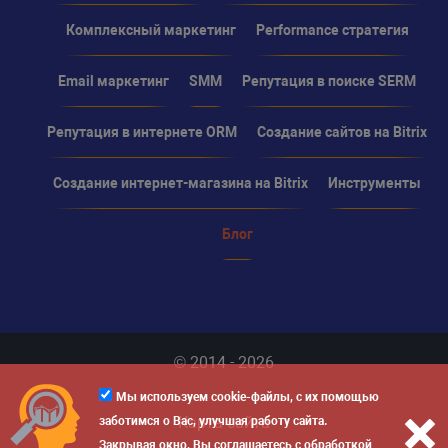
Комплексный маркетинг
Performance стратегия
Email маркетинг
SMM
Репутация в поиске SERM
Репутация в интернете ORM
Создание сайтов на Bitrix
Создание интернет-магазина на Bitrix
Инструменты
Блог
© 2014 - 2026
Мы используем cookie-файлы, с их помощью
Карта сайта
заботимся о Вас, улучшая работу сайта.
Закрывая окно, Вы соглашаетесь с обработкой