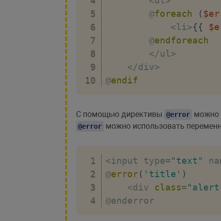
<
ul
>
        @
foreach
(
$er
<
li
>
{
{
$e
        @
endforeach
<
/
ul
>
<
/
div
>
@
endif
С помощью директивы
можно б
@error
можно использовать перемен
@error
<
input type
=
"text"
 na
@
error
(
'title'
)
<
div 
class
=
"alert
@enderror