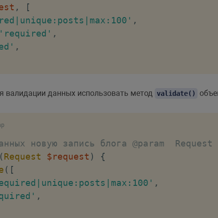
est
,
[
red|unique:posts|max:100'
,
'required'
,
ed'
,
для валидации данных использовать метод
объе
validate()
hp
анных новую запись блога @param  Request 
(
Request
$request
)
{
e
(
[
equired|unique:posts|max:100'
,
quired'
,