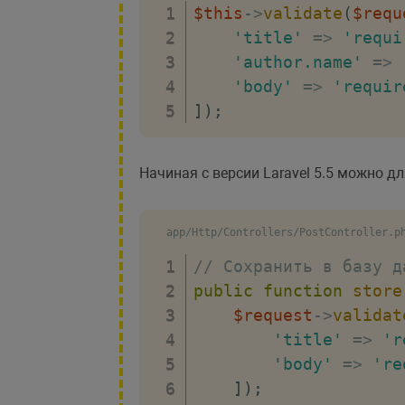
$this
->
validate
(
$requ
'title'
=>
'requi
'author.name'
=>
'body'
=>
'requir
]
)
;
Начиная с версии Laravel 5.5 можно 
app/Http/Controllers/PostController.p
// Сохранить в базу д
public
function
store
$request
->
validat
'title'
=>
'r
'body'
=>
're
]
)
;