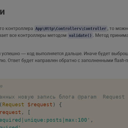
и
ого контроллера
, то можн
App\Http\Controllers\Controller
ивает все контроллеры методом
. Метод приним
validate()
ы успешно — код выполняется дальше. Иначе будет выбро
лю. Ответ будет направлен обратно с заполненными flash-
hp
анных новую запись блога @param  Request 
(
Request
$request
)
{
request
,
[
equired|unique:posts|max:100'
,
quired'
,