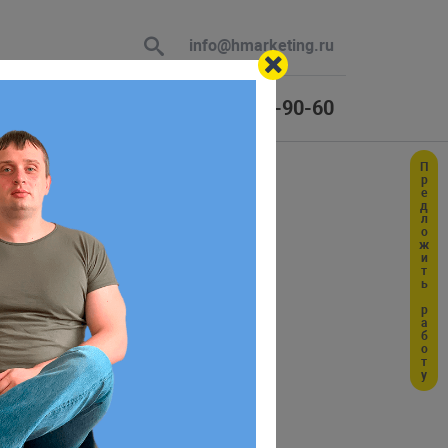
info@hmarketing.ru
+7 (925) 464-90-60
Предложить работу
 В ответ
ллере
ю с учетом
онтроллер использует трейт
чеством правил валидации.