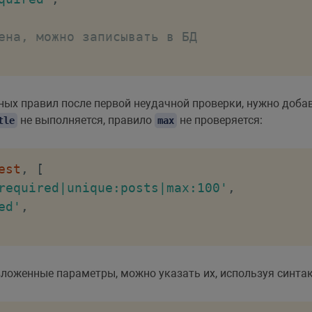
ена, можно записывать в БД
ных правил после первой неудачной проверки, нужно доба
не выполняется, правило
не проверяется:
tle
max
est
,
[
required|unique:posts|max:100'
,
ed'
,
ложенные параметры, можно указать их, используя синтак