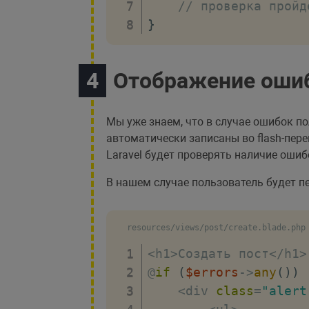
// проверка пройд
}
Отображение оши
Мы уже знаем, что в случае ошибок п
автоматически записаны во flash-пер
Laravel будет проверять наличие ошиб
В нашем случае пользователь будет п
resources/views/post/create.blade.php
<
h1
>
Создать пост
<
/
h1
>
@
if
(
$errors
->
any
(
)
)
<
div 
class
=
"alert