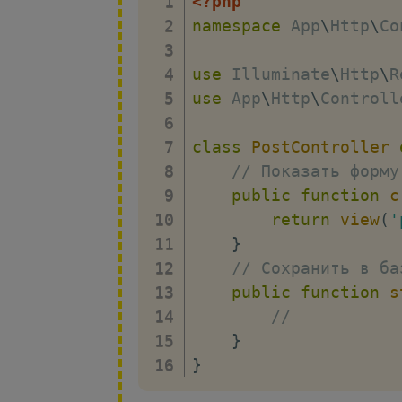
<?php
namespace
App
\
Http
\
Co
use
Illuminate
\
Http
\
R
use
App
\
Http
\
Controll
class
PostController
// Показать форму
public
function
c
return
view
(
'
}
// Сохранить в ба
public
function
s
//
}
}