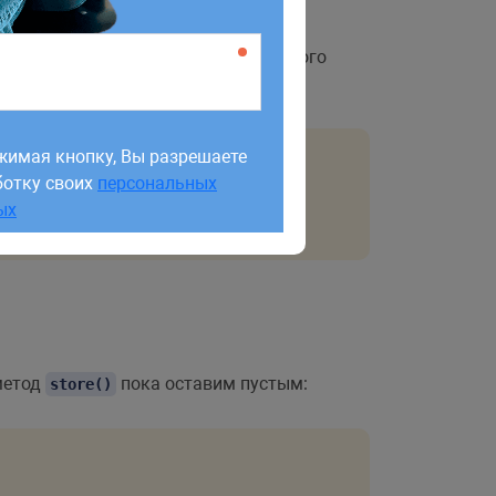
тображает форму для создания нового
жимая кнопку, Вы разрешаете
ботку своих
персональных
жимая кнопку, Вы разрешаете
ых
ботку своих
персональных
ых
 метод
пока оставим пустым:
store()