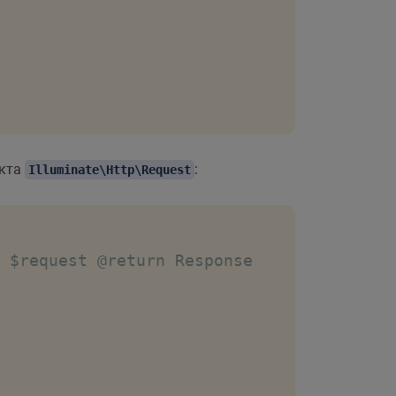
кта
:
Illuminate\Http\Request
 $request @return Response