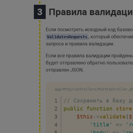
Правила валидаци
Если посмотреть исходный код базов
, который обеспеч
ValidatesRequests
запроса и правила валидации.
Если все правила валидации пройден
будет отправлено обратно пользовате
отправлен JSON.
app/Http/Controllers/PostController.p
// Сохранить в базу д
public
function
store
$this
->
validate
(
$
'title'
=>
'r
'body'
=>
're