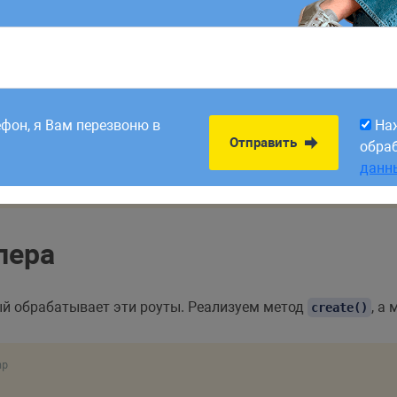
 следующие роуты в файле
, маршрут
о
routes/web.php
GET
хранять новую запись в базе данных:
8:00. Заявки,
На
Отправить
рабатываем в первый
обра
ефон, я Вам перезвоню в
На
данн
Отправить
обра
te'
,
[
PostController
::
class
,
'create'
]
)
;
данн
PostController
::
class
,
'store'
]
)
;
лера
ый обрабатывает эти роуты. Реализуем метод
, а
create()
hp