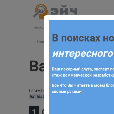
Маркетинг
Разработка
Техподдер
Заполните 
В поисках н
Главная
Блог
Laravel
Валидация фор
интересного
Для начала сотрудничества нео
Валидация 
получите коммерческое предлож
Ваш покорный слуга, эксперт по
требований и поставленных за
стаж коммерческой разработки
Все что Вы читаете в моем блог
Laravel предоставляет несколько способов
своими руками!
, который обеспечивает
ValidatesRequests
Определение роут