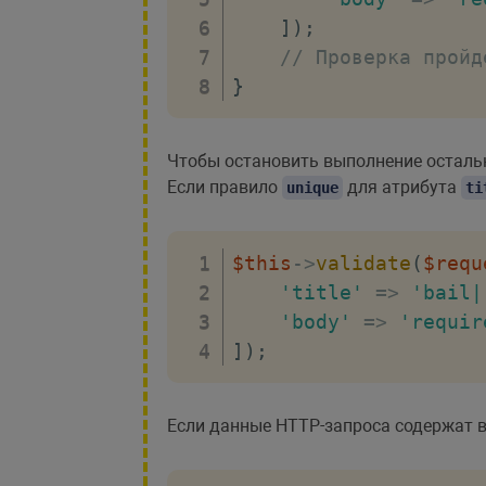
]
)
;
// Проверка пройд
}
Чтобы остановить выполнение осталь
Если правило
для атрибута
unique
ti
$this
->
validate
(
$requ
'title'
=>
'bail|
'body'
=>
'requir
]
)
;
Если данные HTTP-запроса содержат в