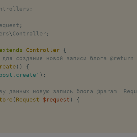
ntrollers
;
equest
;
ers
\
Controller
;
extends
Controller
{
 для создания новой записи блога @return 
reate
(
)
{
post.create'
)
;
зу данных новую запись блога @param  Requ
tore
(
Request
$request
)
{