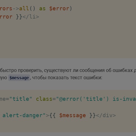
rors
->
all
(
)
as
$error
)
rror
}
}
<
/
li
>
ыстро проверить, существуют ли сообщения об ошибках д
ную
, чтобы показать текст ошибки:
$message
me
=
"title"
class
=
"@error('title') is-inva
 alert-danger"
>
{
{
$message
}
}
<
/
div
>