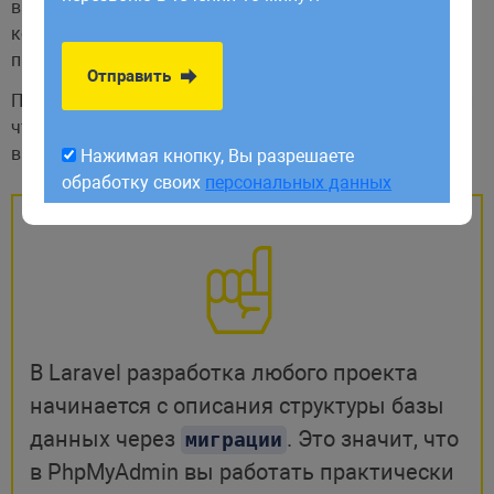
обработку своих
персональных данных
выложить на хостинг. Получив файл, другие участники
команды выполнят
команду, которая
artisan
применит полученные
к базе.
миграции
Отправить
При этом
всегда можно откатить назад, если
миграции
что-то пошло не так. А можно вообще вернуть проект
в исходную точку и начать работу заново.
Нажимая кнопку, Вы разрешаете
обработку своих
персональных данных
В Laravel разработка любого проекта
начинается с описания структуры базы
данных через
. Это значит, что
миграции
в PhpMyAdmin вы работать практически