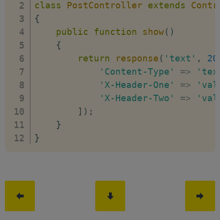
class
PostController
extends
Contr
{
public
function
show
(
)
{
return
response
(
'text'
,
20
'Content-Type'
=>
'tex
'X-Header-One'
=>
'val
'X-Header-Two'
=>
'val
]
)
;
}
}