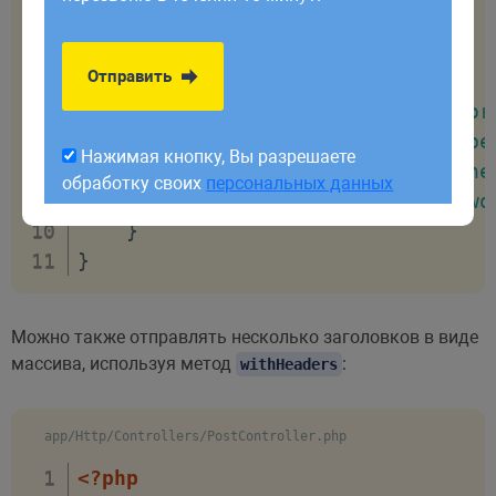
обработку своих
персональных данных
{
public
function
show
(
)
Отправить
{
return
response
(
'Hello Wor
->
header
(
'Content-Type
Нажимая кнопку, Вы разрешаете
->
header
(
'X-Header-One
обработку своих
персональных данных
->
header
(
'X-Header-Two
}
}
Можно также отправлять несколько заголовков в виде
массива, используя метод
:
withHeaders
app/Http/Controllers/PostController.php
<?php