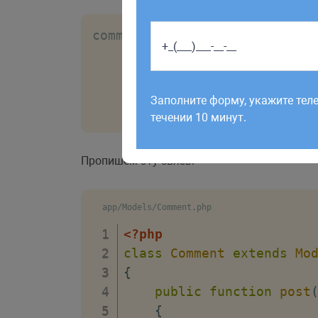
comments

        id

        text

Работаем по будням с 9:00 до 1
отправленные в выходные, об
        post_id

Заполните форму, укажите тел
рабочий день до 12:00.
        user_id
течении 10 минут.
Пропишем эту связь:
app/Models/Comment.php
<?php
class
Comment
extends
Mo
{
public
function
post
{