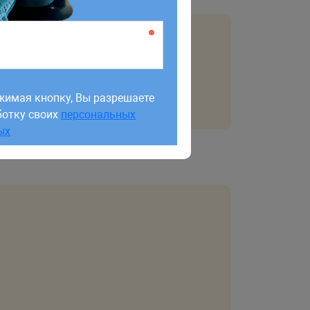
жимая кнопку, Вы разрешаете
ботку своих
персональных
жимая кнопку, Вы разрешаете
ых
ботку своих
персональных
ых