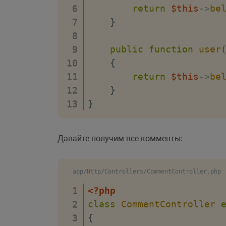
return
$this
->
be
}
public
function
user
{
return
$this
->
be
}
}
Давайте получим все комменты:
app/Http/Controllers/CommentController.php
<?php
class
CommentController
{