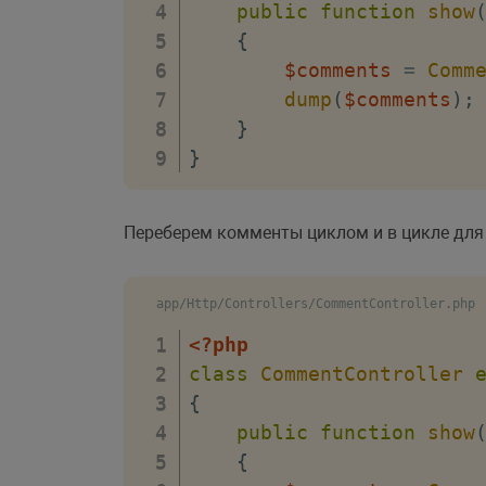
public
function
show
{
$comments
=
Comm
dump
(
$comments
)
;
}
}
Переберем комменты циклом и в цикле для 
app/Http/Controllers/CommentController.php
<?php
class
CommentController
{
public
function
show
{