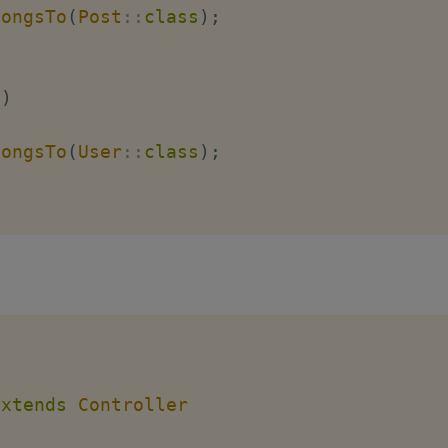
longsTo
(
Post
::
class
)
;
(
)
longsTo
(
User
::
class
)
;
extends
Controller