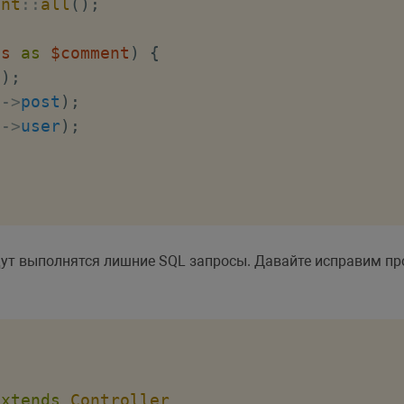
ent
::
all
(
)
;
ts
as
$comment
)
{
t
)
;
t
->
post
)
;
t
->
user
)
;
дут выполнятся лишние SQL запросы. Давайте исправим пр
extends
Controller