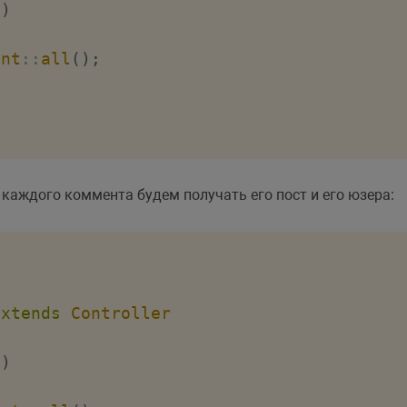
(
)
ent
::
all
(
)
;
каждого коммента будем получать его пост и его юзера:
extends
Controller
(
)