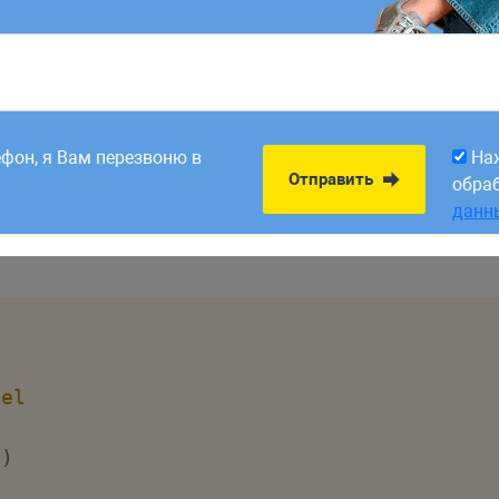
8:00. Заявки,
На
Отправить
рабатываем в первый
обра
ефон, я Вам перезвоню в
На
данн
Отправить
обра
данн
del
(
)