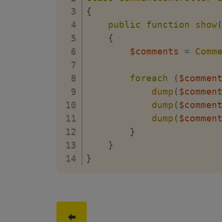
{
public
function
show
{
$comments
=
Comm
foreach
(
$commen
dump
(
$commen
dump
(
$commen
dump
(
$commen
}
}
}