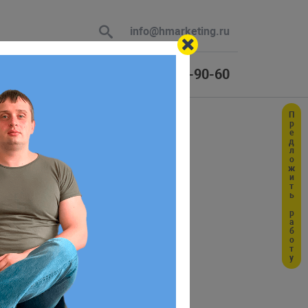
info@hmarketing.ru
+7 (925) 464-90-60
Предложить работу
 В ответ
венных
ю с учетом
им юзером: