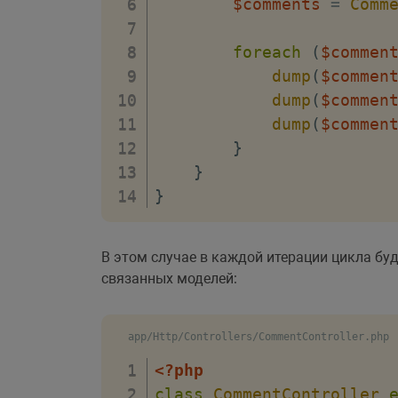
$comments
=
Comm
foreach
(
$commen
dump
(
$commen
dump
(
$commen
dump
(
$commen
}
}
}
В этом случае в каждой итерации цикла бу
связанных моделей:
app/Http/Controllers/CommentController.php
<?php
class
CommentController