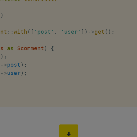
(
)
ent
::
with
(
[
'post'
,
'user'
]
)
->
get
(
)
;
ts
as
$comment
)
{
t
)
;
t
->
post
)
;
t
->
user
)
;