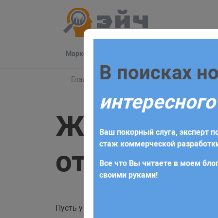
Маркетинг
Разработка
Техподдер
Заполните 
В поисках н
Главная
Блог
Laravel
Жадная загруз
интересного
Для начала сотрудничества нео
Жадная за
получите коммерческое предлож
Ваш покорный слуга, эксперт по
требований и поставленных за
стаж коммерческой разработки
отношений
Все что Вы читаете в моем блог
своими руками!
Пусть у нас есть таблица с комментами, в