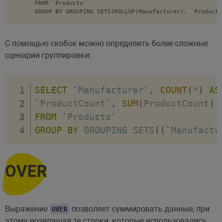
FROM `Products`

GROUP BY GROUPING SETS(ROLLUP(Manufacturer), `ProductC
С помощью скобок можно определить более сложные
сценарии группировки:
SELECT
`
Manufacturer
`
,
COUNT
(
*
)
AS
`
ProductCount
`
,
SUM
(
ProductCount
)
FROM
`
Products
`
GROUP
BY
 GROUPING SETS
(
(
`
Manufactu
OVER
Выражение
позволяет суммировать данные, при
OVER
этому возвращая те строки, которые использовались