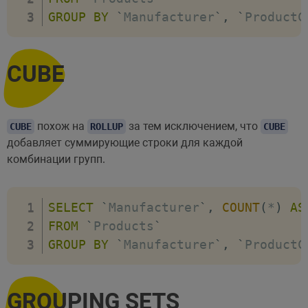
GROUP
BY
`
Manufacturer
`
,
`
ProductC
CUBE
похож на
за тем исключением, что
CUBE
ROLLUP
CUBE
добавляет суммирующие строки для каждой
комбинации групп.
SELECT
`
Manufacturer
`
,
COUNT
(
*
)
AS
FROM
`
Products
`
GROUP
BY
`
Manufacturer
`
,
`
ProductC
GROUPING SETS