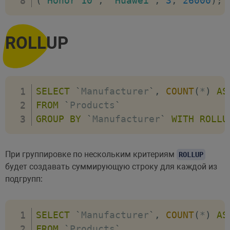
(
'Honor 10'
,
'Huawei'
,
3
,
26000
)
;
ROLLUP
SELECT
`
Manufacturer
`
,
COUNT
(
*
)
AS
FROM
`
Products
`
GROUP
BY
`
Manufacturer
`
WITH ROLLU
При группировке по нескольким критериям
ROLLUP
будет создавать суммирующую строку для каждой из
подгрупп:
SELECT
`
Manufacturer
`
,
COUNT
(
*
)
AS
FROM
`
Products
`