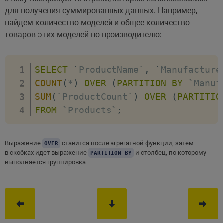
для получения суммированных данных. Например,
найдем количество моделей и общее количество
товаров этих моделей по производителю:
SELECT
`
ProductName
`
,
`
Manufacture
COUNT
(
*
)
OVER
(
PARTITION
BY
`
Manuf
SUM
(
`
ProductCount
`
)
OVER
(
PARTITIO
FROM
`
Products
`
;
Выражение
ставится после агрегатной функции, затем
OVER
в скобках идет выражение
и столбец, по которому
PARTITION BY
выполняется группировка.