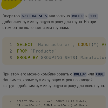
Оператор
аналогично
и
GROUPING SETS
ROLLUP
CUBE
добавляет суммирующую строку для групп. Но при
этом он не включает сами группам:
SELECT
`
Manufacturer
`
,
COUNT
(
*
)
AS
FROM
`
Products
`
GROUP
BY
 GROUPING SETS
(
`
Manufactur
При этом его можно комбинировать с
или
.
ROLLUP
CUBE
Например, кроме суммирующих строк по каждой
из групп добавим суммирующую строку для всех групп:
SELECT `Manufacturer`, COUNT(*) AS Models,

`ProductCount`, SUM(ProductCount) AS Units
