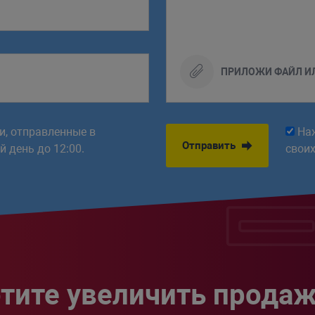
ПРИЛОЖИ ФАЙЛ И
ки, отправленные в
На
Отправить
 день до 12:00.
свои
тите увеличить прода