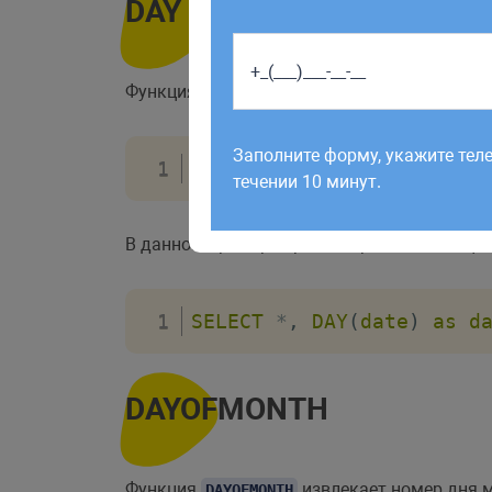
DAY
Функция
извлекает номер дня месяца 
DAY
Работаем по будням с 9:00 до 1
отправленные в выходные, об
Заполните форму, укажите тел
рабочий день до 12:00.
ELECT 
DAY
(
дата
)
FROM
`
им
течении 10 минут.
В данном примере при выборке из таблицы 
SELECT
*
,
DAY
(
date
)
as
d
DAYOFMONTH
Функция
извлекает номер дня 
DAYOFMONTH