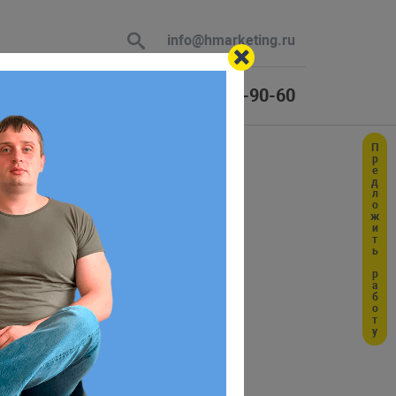
info@hmarketing.ru
+7 (925) 464-90-60
Предложить работу
 В ответ
ер дня
ю с учетом