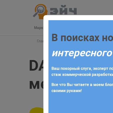
Маркетинг
Разработка
Техподдер
Заполните 
В поисках н
Главная
Блог
MySQL
DAY и DAYOFMON
интересного
Для начала сотрудничества нео
DAY и DAY
получите коммерческое предлож
Ваш покорный слуга, эксперт по
требований и поставленных за
стаж коммерческой разработки
месяца из 
Все что Вы читаете в моем блог
своими руками!