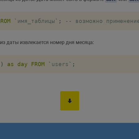
FROM
`
имя_таблицы
`
;
-- возможно применени
из даты извлекается номер дня месяца:
e
)
as
day
FROM
`
users
`
;