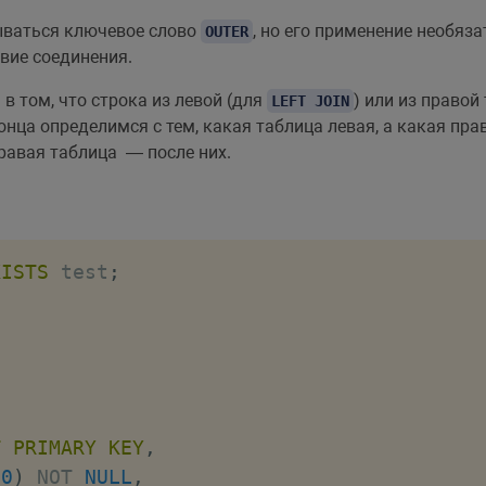
ваться ключевое слово
, но его применение необяз
OUTER
вие соединения.
в том, что строка из левой (для
) или из правой
LEFT JOIN
онца определимся с тем, какая таблица левая, а какая прав
правая таблица — после них.
XISTS
 test
;
T
PRIMARY
KEY
,
30
)
NOT
NULL
,