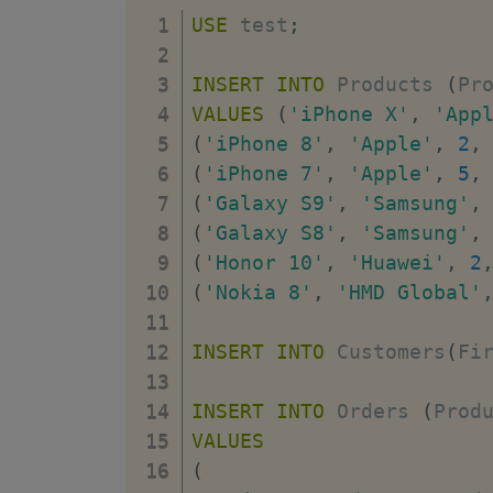
    Price 
DECIMAL
NOT
NU
USE
 test
;
FOREIGN
KEY
(
Product
FOREIGN
KEY
(
Custome
INSERT
INTO
 Products 
(
Pr
)
;
VALUES
(
'iPhone X'
,
'App
(
'iPhone 8'
,
'Apple'
,
2
,
(
'iPhone 7'
,
'Apple'
,
5
,
(
'Galaxy S9'
,
'Samsung'
,
(
'Galaxy S8'
,
'Samsung'
,
(
'Honor 10'
,
'Huawei'
,
2
(
'Nokia 8'
,
'HMD Global'
INSERT
INTO
 Customers
(
Fi
INSERT
INTO
 Orders 
(
Prod
VALUES
(