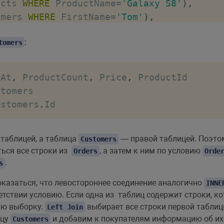
ucts 
WHERE
 ProductName
=
'Galaxy S8'
)
,
omers 
WHERE
 FirstName
=
'Tom'
)
,
:
tomers
roducts 
WHERE
 ProductName
=
'Galaxy S8'
)
dAt
,
 ProductCount
,
 Price
,
ucts 
WHERE
 ProductName
=
'iPhone X'
)
,
ustomers
.
Id
omers 
WHERE
 FirstName
=
'Tom'
)
,
 таблицей, а таблица
— правой таблицей. Поэтом
Customers
ться все строки из
, а затем к ним по условию
roducts 
WHERE
 ProductName
=
'iPhone X'
)
Orders
Orde
.
s
казаться, что левостороннее соединение аналогично
INNE
ucts 
WHERE
 ProductName
=
'iPhone X'
)
,
етствии условию. Если одна из таблиц содержит строки, к
omers 
WHERE
 FirstName
=
'Bob'
)
,
ую выборку.
выбирает все строки первой таблиц
Left Join
ицу
и добавим к покупателям информацию об их 
Customers