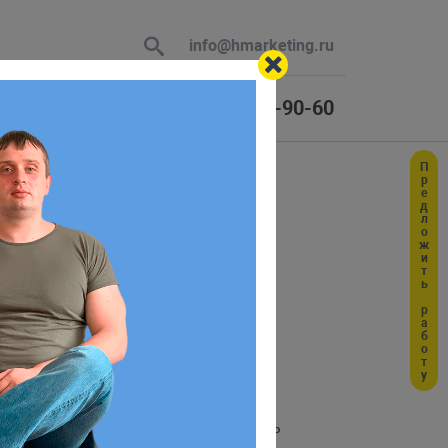
info@hmarketing.ru
+7 (925) 464-90-60
Предложить работу
 В ответ
нешнее
ю с учетом
 Если для строки таблицы не нашлось