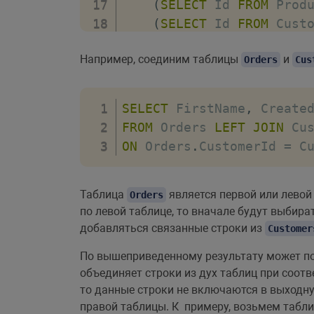
(
SELECT
 Id 
FROM
 Prod
(
SELECT
 Id 
FROM
 Cust
'2018-05-21'
,
Например, соединим таблицы
и
2
,
Orders
Cus
(
SELECT
 Price 
FROM
 P
)
,
SELECT
 FirstName
,
 Create
(
FROM
 Orders 
LEFT
JOIN
(
SELECT
 Id 
FROM
 Prod
ON
 Orders
.
CustomerId 
=
 C
(
SELECT
 Id 
FROM
 Cust
'2018-05-23'
,
1
,
Таблица
является первой или левой
Orders
по левой таблице, то вначале будут выбира
(
SELECT
 Price 
FROM
 P
добавляться связанные строки из
Customer
)
,
(
По вышеприведенному результату может по
(
SELECT
 Id 
FROM
 Prod
объединяет строки из дух таблиц при соотв
(
SELECT
 Id 
FROM
 Cust
то данные строки не включаются в выходн
правой таблицы. К примеру, возьмем табл
'2018-05-21'
,