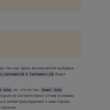
у, так как здесь используется выборка
будут
rs.CustomerId = Customers.Id
, но это не так.
R Join
Inner Join
оторые не соответствуют этому условию,
ы и затем присоединяет к ним строки
заказах: