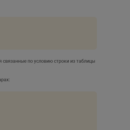
ся связанные по условию строки из таблицы
арах: