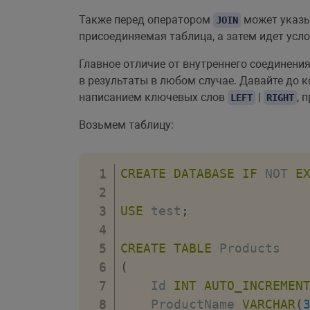
Также перед оператором
может указы
JOIN
присоединяемая таблица, а затем идет усло
Главное отличие от внутреннего соединения 
в результаты в любом случае. Давайте до к
написанием ключевых слов
|
, 
LEFT
RIGHT
Возьмем таблицу:
CREATE
DATABASE
IF
NOT
E
USE
 test
;
CREATE
TABLE
(
    Id 
INT
AUTO_INCREMEN
    ProductName 
VARCHAR
(