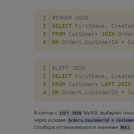
1
,
(
SELECT
 Price 
FROM
 P
#INNER JOIN
)
;
SELECT
 FirstName
,
 Create
FROM
 Customers 
JOIN
ON
 Orders
.
CustomerId 
=
 C
#LEFT JOIN
SELECT
 FirstName
,
 Create
FROM
 Customers 
LEFT
JOIN
ON
 Orders
.
CustomerId 
=
 C
В случае с
MySQL выбирает снача
LEFT JOIN
через условие
Orders.CustomerId = Custome
столбцов устанавливаются значения
.
NULL