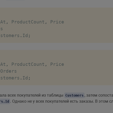
roducts 
WHERE
 ProductName
=
'iPhone X'
)
dAt
,
 ProductCount
,
ustomers
.
Id
;
dAt
,
 ProductCount
,
ustomers
.
Id
;
ла всех покупателей из таблицы
, затем сопост
Customers
. Однако не у всех покупателей есть заказы. В этом
rs.Id