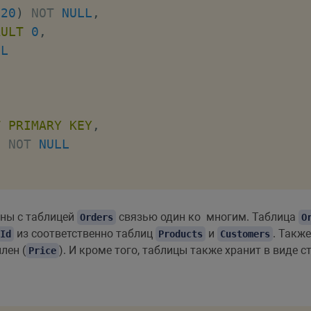
(
20
)
NOT
NULL
,
AULT
0
,
LL
T
PRIMARY
KEY
,
)
NOT
NULL
ны с таблицей
связью один ко многим. Таблица
T
PRIMARY
KEY
Orders
,
O
из соответственно таблиц
и
. Такж
Id
Products
Customers
LL
,
лен (
). И кроме того, таблицы также хранит в виде 
Price
ULL
,
ULL
,
AULT
1
,