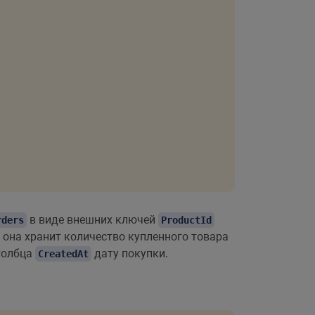
в виде внешних ключей
rders
ProductId
е она хранит количество купленного товара
столбца
дату покупки.
CreatedAt