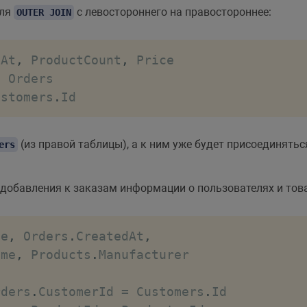
для
с левостороннего на правостороннее:
OUTER JOIN
dAt
,
 ProductCount
,
N
ustomers
.
Id
(из правой таблицы), а к ним уже будет присоединять
ers
добавления к заказам информации о пользователях и тов
me
,
 Orders
.
CreatedAt
,
ame
,
 Products
.
rders
.
CustomerId 
=
 Customers
.