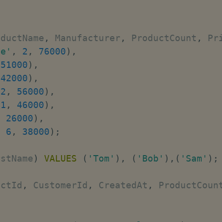
LL
,
Id
)
REFERENCES
 Products
(
Id
)
ON
DELETE
CAS
rId
)
REFERENCES
 Customers
(
Id
)
ON
DELETE
C
oductName
,
 Manufacturer
,
 ProductCount
,
 Pr
le'
,
2
,
76000
)
,
51000
)
,
42000
)
,
2
,
56000
)
,
1
,
46000
)
,
,
26000
)
,
,
6
,
38000
)
;
rstName
)
VALUES
(
'Tom'
)
,
(
'Bob'
)
,
(
'Sam'
)
;
uctId
,
 CustomerId
,
 CreatedAt
,
 ProductCoun