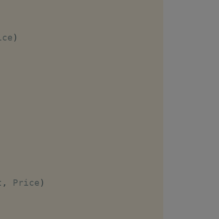
CADE
,
ASCADE
ice
)
t
,
 Price
)