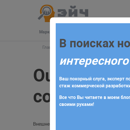
Маркетинг
Разработка
Техподдер
Заполните 
В поисках н
Главная
Блог
MySQL
Outer Join LEF
интересного
Для начала сотрудничества нео
Outer Join
получите коммерческое предлож
Ваш покорный слуга, эксперт по
требований и поставленных за
стаж коммерческой разработки
соединение
Все что Вы читаете в моем блог
своими руками!
Внешнее соединение возвращает все строки