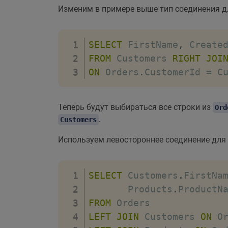
Изменим в примере выше тип соединения 
SELECT
 FirstName
,
 Create
FROM
 Customers 
RIGHT
JOI
ON
 Orders
.
CustomerId 
=
 C
Теперь будут выбираться все строки из
Ord
.
Customers
Используем левостороннее соединение для 
SELECT
 Customers
.
FirstNa
       Products
.
ProductN
FROM
LEFT
JOIN
 Customers 
ON
 O