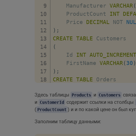
    Manufacturer 
VARCHAR
    ProductCount 
INT
DEF
    Price 
DECIMAL
NOT
NU
)
;
CREATE
TABLE
(
    Id 
INT
AUTO_INCREMEN
    FirstName 
VARCHAR
(
30
)
;
CREATE
TABLE
(
Здесь таблицы
и
связа
    Id 
Products
INT
AUTO_INCREMEN
Customers
и
содержит ссылки на столбцы
CustomerId
    ProductId 
INT
NOT
NU
(
) и и по какой цене он был куп
ProductCount
    CustomerId 
INT
NOT
N
    CreatedAt 
DATE
NOT
N
Заполним таблицу данными:
    ProductCount 
INT
DEF