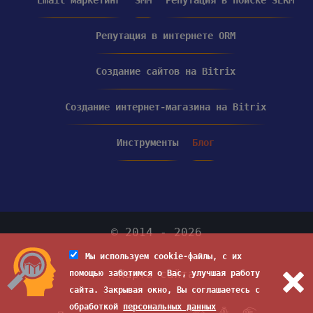
Репутация в интернете ORM
Создание сайтов на Bitrix
Создание интернет-магазина на Bitrix
Инструменты
Блог
© 2014 - 2026
Мы используем cookie-файлы, с их
Карта сайта
помощью заботимся о Вас, улучшая работу
сайта. Закрывая окно, Вы соглашаетесь с
обработкой
персональных данных