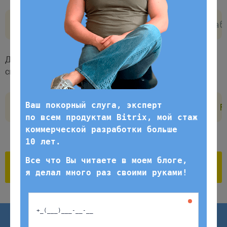
SELECT
 REVERSE
(
поле
)
FROM
`
имя_таб
Давайте при выборке из таблицы сделаем так, чтобы
символы поля text шли в обратном порядке:
Ваш покорный слуга, эксперт
SELECT
 id
,
 REVERSE
(
text
)
as
text
F
по всем продуктам Bitrix, мой стаж
Работаем по будням с 9:00 до
коммерческой разработки больше
18:00. Заявки, отправленные в
10 лет.
выходные, обрабатываем в первый
рабочий день до 12:00.
Все что Вы читаете в моем блоге,
я делал много раз своими руками!
Отправить