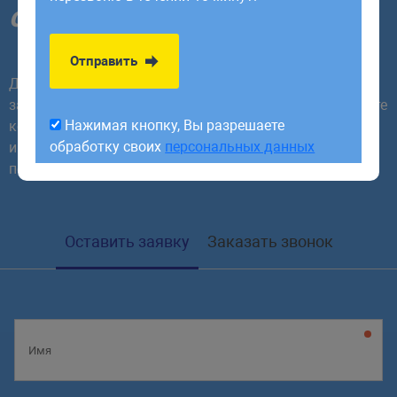
обработку своих
персональных данных
сегодня!
Отправить
Для начала сотрудничества необходимо заполнить
заявку или заказать обратный звонок. В ответ получите
Нажимая кнопку, Вы разрешаете
коммерческое предложение, которое будет содержать
обработку своих
персональных данных
индивидуальную стратегию с учетом требований и
поставленных задач
Оставить заявку
Заказать звонок