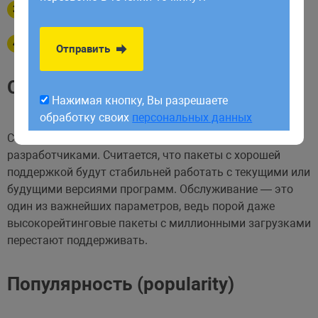
обработку своих
персональных данных
По обслуживанию
По оптимальности
Отправить
Обслуживание (maintenance)
Нажимая кнопку, Вы разрешаете
обработку своих
персональных данных
Сортирует пакеты по уровню поддержки кода
разработчиками. Считается, что пакеты с хорошей
поддержкой будут стабильней работать с текущими или
будущими версиями программ. Обслуживание — это
один из важнейших параметров, ведь порой даже
высокорейтинговые пакеты с миллионными загрузками
перестают поддерживать.
Популярность (popularity)