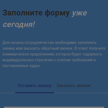
// если атрибут не найден,
Заполните форму
уже
if
(
$attributes
===
[
]
)
{
throw
new
\
RuntimeExce
сегодня!
message
:
'Атрибут 
)
;
}
Для начала сотрудничества необходимо заполнить
заявку или заказать обратный звонок. В ответ получите
// создаем новый экземпляр
коммерческое предложение, которое будет содержать
return
$attributes
[
0
]
->
new
индивидуальную стратегию с учетом требований и
поставленных задач
}
}
// вызываем перечисление
Оставить заявку
Заказать звонок
echo
PostStatus
::
InReview
->
friendl