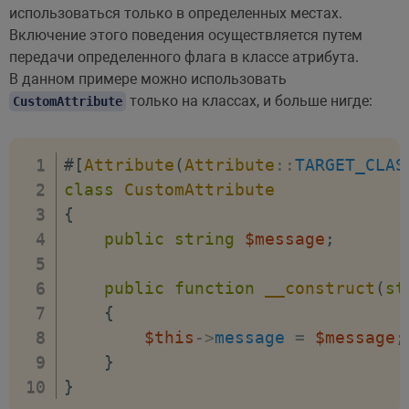
использоваться только в определенных местах.
Включение этого поведения осуществляется путем
передачи определенного флага в классе атрибута.
В данном примере можно использовать
только на классах, и больше нигде:
CustomAttribute
#[
Attribute
(
Attribute
::
TARGET_CLAS
class
CustomAttribute
{
public
string
$message
;
public
function
__construct
(
st
{
$this
->
message
=
$message
;
}
}