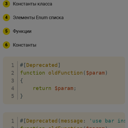
Константы класса
Элементы Enum списка
Функции
Константы
#[
Deprecated
]
function
oldFunction
(
$param
)
{
return
$param
;
}
#[
Deprecated
(
message
:
'use bar ins