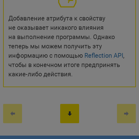
$user
=
new
User
(
'Андрей'
)
;
echo
$user
->
friendly
(
)
;
#[
StatusAttribute
(
'Scheduled t
Добавление атрибута к свойству
case
Scheduled
=
'scheduled'
;
не оказывает никакого влияния
на выполнение программы. Однако
public
function
friendly
(
)
:
st
теперь мы можем получить эту
{
информацию с помощью
Reflection API
,
// создаем экземпляр Refle
чтобы в конечном итоге предпринять
$reflectionClass
=
new
Ref
class
:
self
::
class
,
какие-либо действия.
constant
:
$this
->
name
,
)
;
// получаем атрибут
$attributes
=
$reflectionC
name
:
StatusAttribute
:
)
;