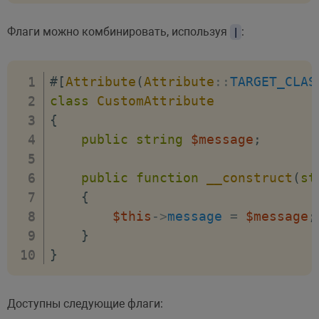
Флаги можно комбинировать, используя
:
|
#[
Attribute
(
Attribute
::
TARGET_CLAS
class
CustomAttribute
{
public
string
$message
;
public
function
__construct
(
st
{
$this
->
message
=
$message
;
}
}
Доступны следующие флаги: