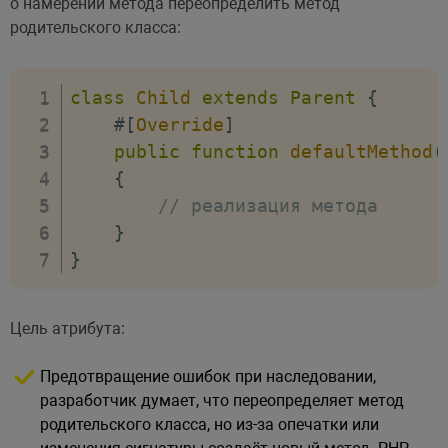
о намерении метода переопределить метод
родительского класса:
class
Child
extends
Parent
{
#[
Override
]
public
function
defaultMethod
(
{
// реализация метода
}
}
Цель атрибута:
Предотвращение ошибок при наследовании,
разработчик думает, что переопределяет метод
родительского класса, но из-за опечатки или