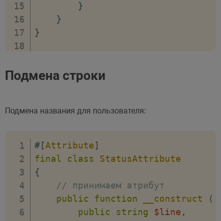
}
}
}
class
User
{
Подмена строки
#[
MaxLengthAttribute
(
20
)
]
public
string
$username
;
Подмена названия для пользователя:
public
function
__construct
(
$
$this
->
username
=
$usernam
#[
Attribute
]
}
final
class
StatusAttribute
{
public
function
friendly
(
)
:
s
// принимаем атрибут
{
public
function
__construct
(
// создаем экземпляр Refle
public
string
$line
,
$reflectionClass
=
new
Ref