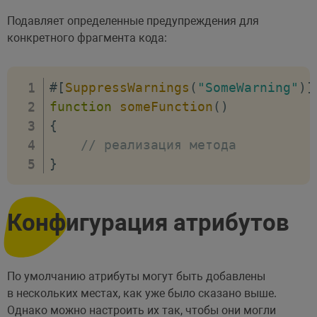
Подавляет определенные предупреждения для
конкретного фрагмента кода:
#[
SuppressWarnings
(
"SomeWarning"
)
]
function
someFunction
(
)
{
// реализация метода
}
Конфигурация атрибутов
По умолчанию атрибуты могут быть добавлены
в нескольких местах, как уже было сказано выше.
Однако можно настроить их так, чтобы они могли