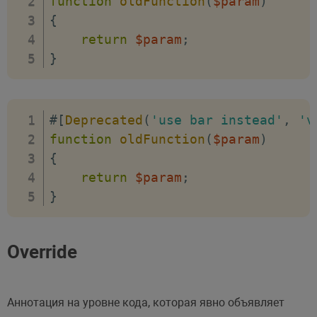
function
oldFunction
(
$param
)
{
return
$param
;
}
#[
Deprecated
(
'use bar instead'
,
'v
function
oldFunction
(
$param
)
{
return
$param
;
}
Override
Аннотация на уровне кода, которая явно объявляет