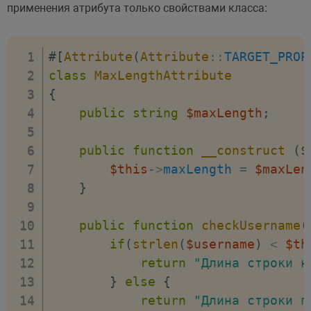
применения атрибута только свойствами класса:
#[
Attribute
(
Attribute
::
TARGET_PROP
class
MaxLengthAttribute
{
public
string
$maxLength
;
public
function
__construct
(
$
$this
->
maxLength
=
$maxLen
}
public
function
checkUsername
(
if
(
strlen
(
$username
)
<
$th
return
"Длина строки н
}
else
{
return
"Длина строки п