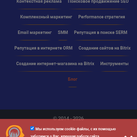
Контекстная реклама
Поисковое продвижение SEO
Комплексный маркетинг
Performance стратегия
Email маркетинг
SMM
Репутация в поиске SERM
Репутация в интернете ORM
Создание сайтов на Bitrix
Создание интернет-магазина на Bitrix
Инструменты
Блог
© 2014 - 2026
Мы используем cookie-файлы, с их помощью
Карта сайта
заботимся о Вас, улучшая работу сайта.