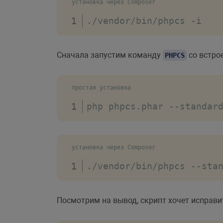
установка через Composer
.
/
vendor
/
bin
/
phpcs 
-
i
Сначала запустим команду
со встро
PHPCS
простая установка
php phpcs
.
phar 
--
standar
установка через Composer
.
/
vendor
/
bin
/
phpcs 
--
sta
Посмотрим на вывод, скрипт хочет исправи