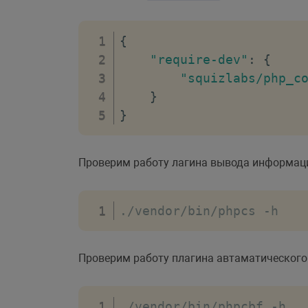
{
"require-dev"
:
{
"squizlabs/php_c
}
}
Проверим работу лагина вывода информац
.
/
vendor
/
bin
/
phpcs 
-
h
Проверим работу плагина автаматического
.
/
vendor
/
bin
/
phpcbf 
-
h