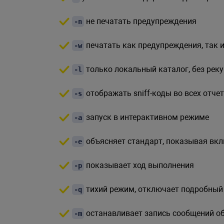
не печатать предупреждения
-n
печатать как предупреждения, так 
-w
только локальный каталог, без рек
-l
отображать sniff-коды во всех отче
-s
запуск в интерактивном режиме
-a
объясняет стандарт, показывая вкл
-e
показывает ход выполнения
-p
тихий режим, отключает подробный
-q
останавливает запись сообщений о
-m