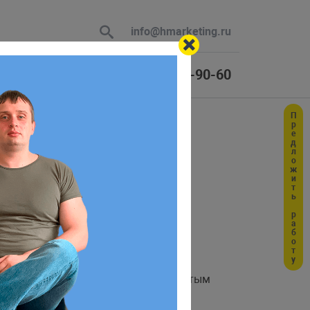
info@hmarketing.ru
+7 (925) 464-90-60
Предложить работу
 В ответ
ю с учетом
искует превратиться в месиво
томительное. Быстро появляется
проверки кода на соответствие принятым