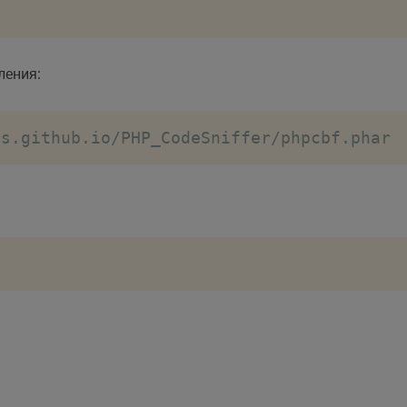
ления:
bs.github.io/PHP_CodeSniffer/phpcbf.phar
: