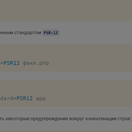
енным стандартом
:
PSR-12
d
=
PSR12
 фаил
.
php
ndard
=
PSR12
 app
ть некоторые предупреждения вокруг конкатенации строк: