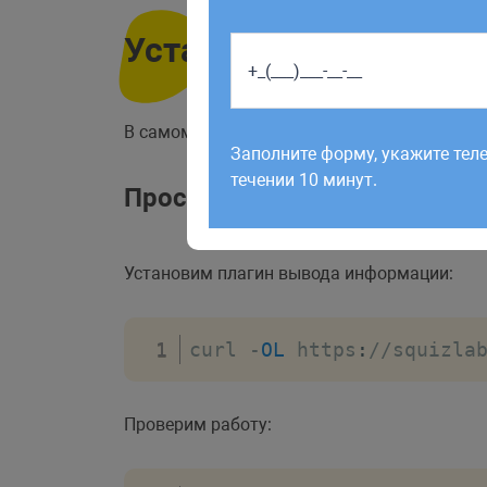
Установка
Работаем по будням с 9:00 до 1
В самом простом случае, можно установит
отправленные в выходные, об
Заполните форму, укажите тел
рабочий день до 12:00.
течении 10 минут.
Простая установка
Установим плагин вывода информации:
curl 
-
OL
 https
:
//squizla
Проверим работу: