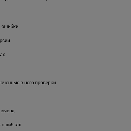
и ошибки
урсии
тах
юченные в него проверки
 вывод
б ошибках