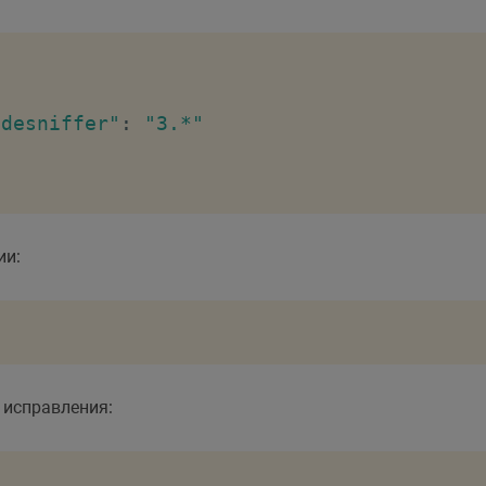
odesniffer"
:
"3.*"
ии:
 исправления: