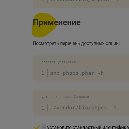
Применение
Посмотреть перечень доступных опций:
простая установка
php phpcs
.
phar 
-
h
установка через Composer
.
/
vendor
/
bin
/
phpcs 
-
h
установите стандартный идентификат
-