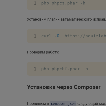
php phpcs
.
phar 
-
h
Установим плагин автаматического исправ
curl 
-
OL
 https
:
//squizla
Проверим работу:
php phpcbf
.
phar 
-
h
Установка через Composer
Пропишем в
следующий код
composer.json