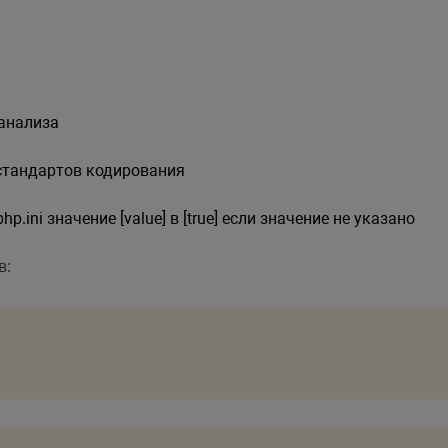
анализа
стандартов кодирования
.ini значение [value] в [true] если значение не указано
в: