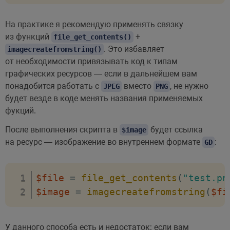
На практике я рекомендую применять связку
из функций
+
file_get_contents()
. Это избавляет
imagecreatefromstring()
от необходимости привязывать код к типам
графических ресурсов — если в дальнейшем вам
понадобится работать с
вместо
, не нужно
JPEG
PNG
будет везде в коде менять названия применяемых
фукций.
После выполнения скрипта в
будет ссылка
$image
на ресурс — изображение во внутреннем формате
:
GD
$file
=
file_get_contents
(
"test.pn
$image
=
imagecreatefromstring
(
$fi
У данного способа есть и недостаток: если вам