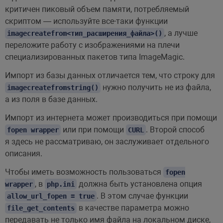
критичен пиковый объем памяти, потребляемый
скриптом — используйте все-таки функции
, а лучше
imagecreatefrom<тип_расширения_файла>()
переложите работу с изображениями на плечи
специализированных пакетов типа ImageMagic.
Импорт из базы данных отличается тем, что строку для
нужно получить не из файла,
imagecreatefromstring()
а из поля в базе данных.
Импорт из интернета может производиться при помощи
или при помощи
. Второй способ
fopen wrapper
CURL
я здесь не рассматриваю, он заслуживает отдельного
описания.
Чтобы иметь возможность пользоваться
fopen
, в
должна быть установлена опция
wrapper
php.ini
. В этом случае функции
allow_url_fopen = true
в качестве параметра можно
file_get_contents
передавать не только имя файла на локальном диске,