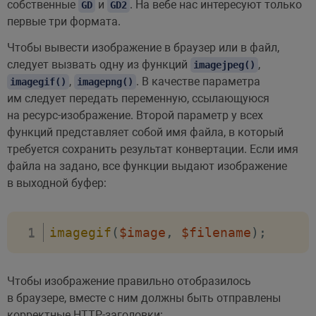
собственные
и
. На вебе нас интересуют только
GD
GD2
первые три формата.
Чтобы вывести изображение в браузер или в файл,
следует вызвать одну из функций
,
imagejpeg()
,
. В качестве параметра
imagegif()
imagepng()
им следует передать переменную, ссылающуюся
на ресурс-изображение. Второй параметр у всех
функций представляет собой имя файла, в который
требуется сохранить результат конвертации. Если имя
файла на задано, все функции выдают изображение
в выходной буфер:
imagegif
(
$image
,
$filename
)
;
Чтобы изображение правильно отобразилось
в браузере, вместе с ним должны быть отправлены
корректные HTTP-заголовки: