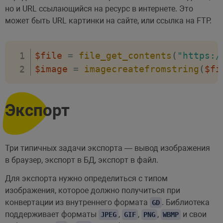
но и URL ссылающийся на ресурс в интернете. Это
может быть URL картинки на сайте, или ссылка на FTP.
$file
=
file_get_contents
(
"https:/
$image
=
imagecreatefromstring
(
$fi
Экспорт
Три типичных задачи экспорта — вывод изображения
в браузер, экспорт в БД, экспорт в файл.
Для экспорта нужно определиться с типом
изображения, которое должно получиться при
конвертации из внутреннего формата
. Библиотека
GD
поддерживает форматы
,
,
,
и свои
JPEG
GIF
PNG
WBMP