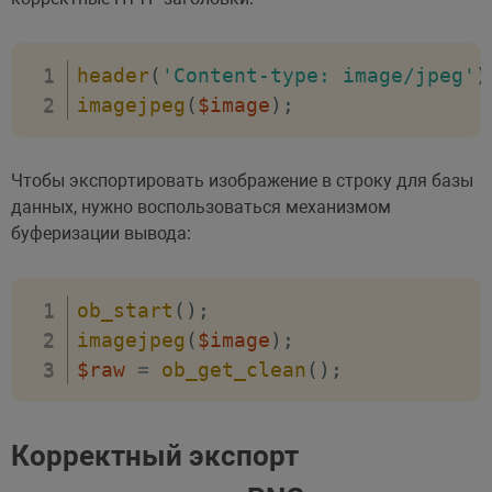
header
(
'Content-type: image/jpeg'
)
imagejpeg
(
$image
)
;
Чтобы экспортировать изображение в строку для базы
данных, нужно воспользоваться механизмом
буферизации вывода:
ob_start
(
)
;
imagejpeg
(
$image
)
;
$raw
=
ob_get_clean
(
)
;
Корректный экспорт