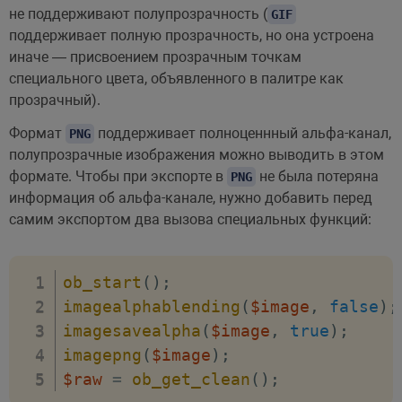
не поддерживают полупрозрачность (
GIF
поддерживает полную прозрачность, но она устроена
иначе — присвоением прозрачным точкам
специального цвета, объявленного в палитре как
прозрачный).
Формат
поддерживает полноценнный альфа-канал,
PNG
полупрозрачные изображения можно выводить в этом
формате. Чтобы при экспорте в
не была потеряна
PNG
информация об альфа-канале, нужно добавить перед
самим экспортом два вызова специальных функций:
ob_start
(
)
;
imagealphablending
(
$image
,
false
)
;
imagesavealpha
(
$image
,
true
)
;
imagepng
(
$image
)
;
$raw
=
ob_get_clean
(
)
;