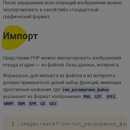
После завершения всех операций изображение можно
экспортировать в какой-либо стандартный
графический формат.
Импорт
Средствами PHP можно импортировать изображения
откуда угодно — из файлов, базы данных, интернета.
Формально, для импорта из файлов и из интернета
должен применяться целый набор функций, имеющих
однотипные названия, где
тип_расширения_файла
указывает на формат изображения
,
,
,
PNG
GIF
JPEG
,
,
,
,
:
WBMP
XBM
XPM
GD
GD2
imagecreatefrom
<
тип
_
расширения
_
фай