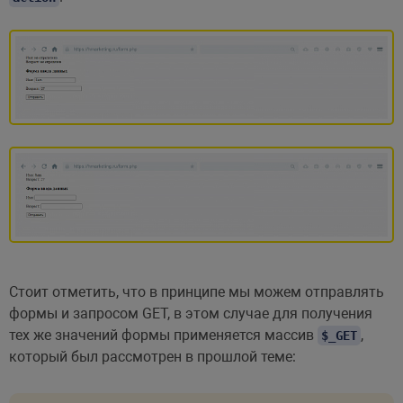
<
input
type
=
"
submit
"
value
=
"
Отправ
</
form
>
</
body
>
</
html
>
Стоит отметить, что в принципе мы можем отправлять
формы и запросом GET, в этом случае для получения
тех же значений формы применяется массив
,
$_GET
который был рассмотрен в прошлой теме: