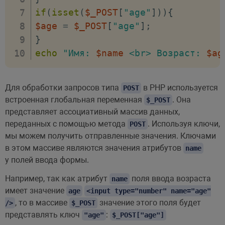
if
(
isset
(
$_POST
[
"age"
]
)
)
{
$age
=
$_POST
[
"age"
]
;
}
echo
"Имя: 
$name
 <br> Возраст: 
$ag
Для обработки запросов типа
в PHP используется
POST
встроенная глобальная переменная
. Она
$_POST
представляет ассоциативный массив данных,
переданных с помощью метода
. Используя ключи,
POST
мы можем получить отправленные значения. Ключами
в этом массиве являются значения атрибутов
name
у полей ввода формы.
Например, так как атрибут
поля ввода возраста
name
имеет значение
age
<input type="number" name="age"
, то в массиве
значение этого поля будет
/>
$_POST
представлять ключ
:
"age"
$_POST["age"]