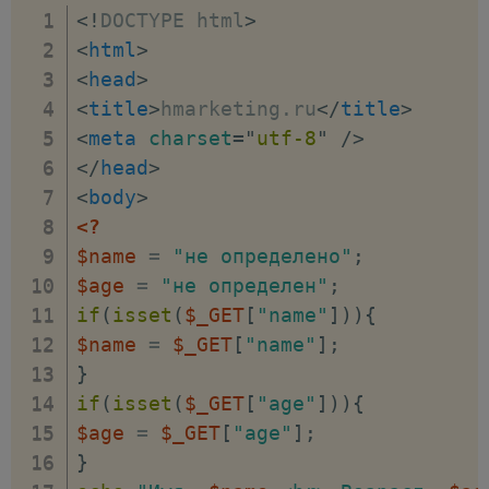
<!
DOCTYPE
html
>
<
html
>
<
head
>
<
title
>
hmarketing.ru
</
title
>
<
meta
charset
=
"
utf-8
"
/>
</
head
>
<
body
>
<?
$name
=
"не определено"
;
$age
=
"не определен"
;
if
(
isset
(
$_GET
[
"name"
]
)
)
{
$name
=
$_GET
[
"name"
]
;
}
if
(
isset
(
$_GET
[
"age"
]
)
)
{
$age
=
$_GET
[
"age"
]
;
}