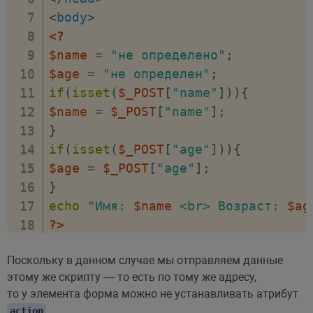
<
body
>
<?
$name
=
"не определено"
;
$age
=
"не определен"
;
if
(
isset
(
$_POST
[
"name"
]
)
)
{
$name
=
$_POST
[
"name"
]
;
}
if
(
isset
(
$_POST
[
"age"
]
)
)
{
$age
=
$_POST
[
"age"
]
;
}
echo
"Имя: 
$name
 <br> Возраст: 
$ag
?>
<
h3
>
Форма ввода данных
</
h3
>
Поскольку в данном случае мы отправляем данные
<
form
method
=
"
POST
"
>
этому же скрипту — то есть по тому же адресу,
<
p
>
Имя: 
<
input
type
=
"
text
"
name
=
"
n
то у элемента форма можно не устанавливать атрибут
<
p
>
Возраст: 
<
input
type
=
"
number
"
n
.
action