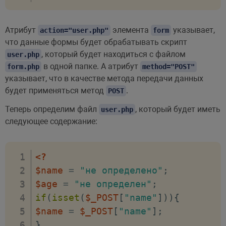
Атрибут
элемента
указывает,
action="user.php"
form
что данные формы будет обрабатывать скрипт
, который будет находиться с файлом
user.php
в одной папке. А атрибут
form.php
method="POST"
указывает, что в качестве метода передачи данных
будет применяться метод
.
POST
Теперь определим файл
, который будет иметь
user.php
следующее содержание:
<?
$name
=
"не определено"
;
$age
=
"не определен"
;
if
(
isset
(
$_POST
[
"name"
]
)
)
{
$name
=
$_POST
[
"name"
]
;
}