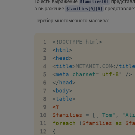
То есть выражение
представл
$families[0]
а выражение
представляет
$families[0][0]
Перебор многомерного массива:
<!
DOCTYPE
html
>
<
html
>
<
head
>
<
title
>
METANIT.COM
</
titl
<
meta
charset
=
"
utf-8
"
/>
</
head
>
<
body
>
<
table
>
<?
$families
=
[
[
"Tom"
,
"Al
foreach
(
$families
as
$f
{