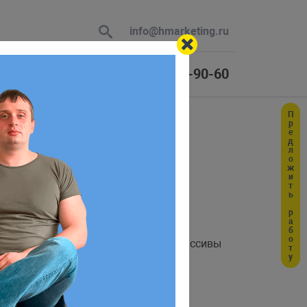
info@hmarketing.ru
+7 (925) 464-90-60
Предложить работу
 В ответ
ю с учетом
тавляли числа, строки. Но в PHP массивы