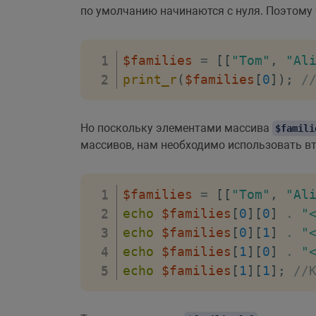
по умолчанию начинаются с нуля. Поэтому 
$families
=
[
[
"Tom"
,
"Al
print_r
(
$families
[
0
]
)
;
/
Но поскольку элементами массива
$famili
массивов, нам необходимо использовать в
$families
=
[
[
"Tom"
,
"Al
echo
$families
[
0
]
[
0
]
.
"
echo
$families
[
0
]
[
1
]
.
"
echo
$families
[
1
]
[
0
]
.
"
echo
$families
[
1
]
[
1
]
;
//