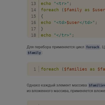
echo
"<tr>"
;
foreach
(
$family
as
$use
{
echo
"<td>
$user
</td>"
;
}
echo
"</tr>"
;
}
Для перебора применяется цикл
. 
?>
foreach
:
$family
</
table
>
</
body
>
</
html
>
foreach
(
$families
as
$f
Однако каждый элемент массива
$familie
из вложенного массива, применяется вложе