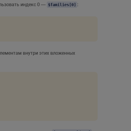
ользовать индекс 0 —
:
$families[0]
элементам внутри этих вложенных