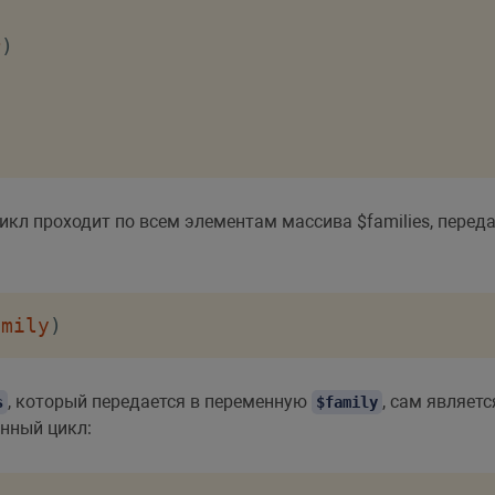
r
)
Цикл проходит по всем элементам массива $families, пере
amily
)
, который передается в переменную
, сам являет
s
$family
нный цикл: