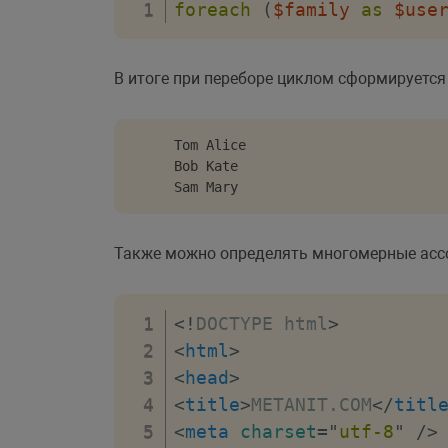
foreach
(
$family
as
$use
В итоге при переборе циклом сформируется
Tom Alice

Bob Kate

Sam Mary
Также можно определять многомерные асс
<!
DOCTYPE
html
>
<
html
>
<
head
>
<
title
>
METANIT.COM
</
titl
<
meta
charset
=
"
utf-8
"
/>