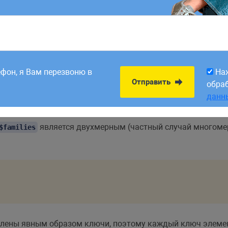
"Tom"
,
"Alice"
)
,
array
(
"Bob"
,
"Kate"
)
)
;
8:00. Заявки,
На
Отправить
рабатываем в первый
обра
ефон, я Вам перезвоню в
На
данн
Отправить
обра
ice"
]
,
[
"Bob"
,
"Kate"
]
]
;
данн
является двухмерным (частный случай многоме
$families
влены явным образом ключи, поэтому каждый ключ элемен