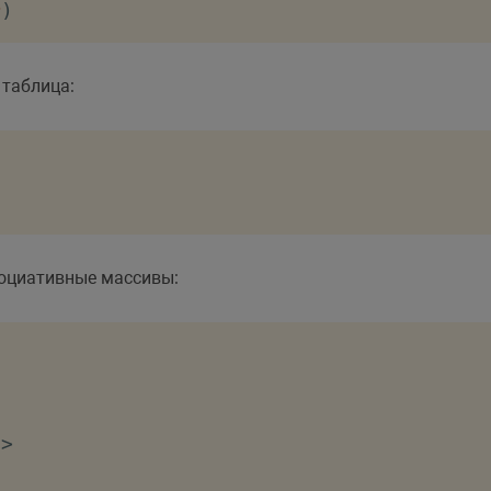
r
)
 таблица:
оциативные массивы:
e
>