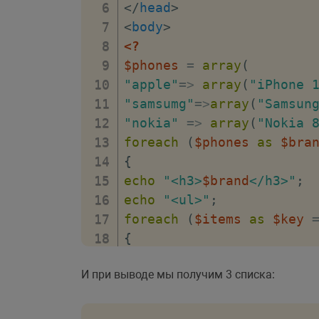
</
head
>
<
body
>
<?
$phones
=
array
(
"apple"
=>
array
(
"iPhone 
"samsumg"
=>
array
(
"Samsun
"nokia"
=>
array
(
"Nokia 
foreach
(
$phones
as
$bra
{
echo
"<h3>
$brand
</h3>"
;
echo
"<ul>"
;
foreach
(
$items
as
$key
{
echo
"<li>
$value
</li>"
;
И при выводе мы получим 3 списка:
}
echo
"</ul>"
;
}