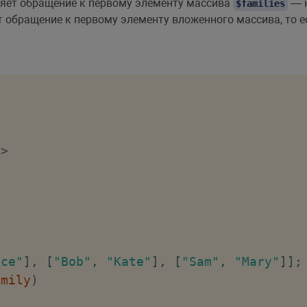
яет обращение к первому элементу массива
— 
$families
 обращение к первому элементу вложенного массива, то е
e
>
ice"
]
,
[
"Bob"
,
"Kate"
]
,
[
"Sam"
,
"Mary"
]
]
;
amily
)