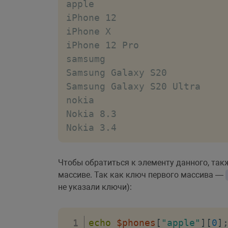
apple

?>
iPhone 12

</
body
>
iPhone X

</
html
>
iPhone 12 Pro

samsumg

Samsung Galaxy S20

Samsung Galaxy S20 Ultra

nokia

Nokia 8.3

Nokia 3.4
Чтобы обратиться к элементу данного, так
массиве. Так как ключ первого массива —
не указали ключи):
echo
$phones
[
"apple"
]
[
0
]