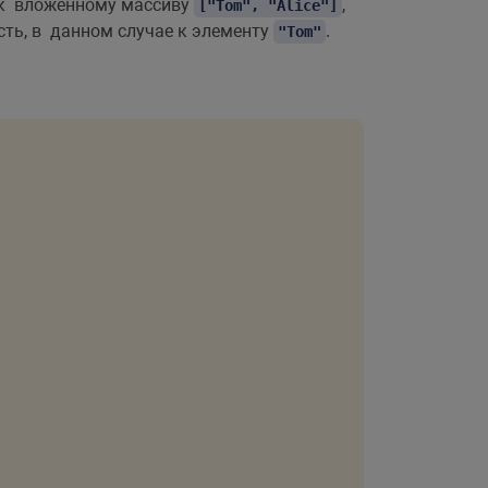
к вложенному массиву
,
["Tom", "Alice"]
сть, в данном случае к элементу
.
"Tom"