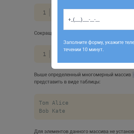
$families
=
array
(
array
(
Работаем по будням с 9:00 до 1
Сокращенное определение:
отправленные в выходные, об
Заполните форму, укажите тел
рабочий день до 12:00.
течении 10 минут.
$families
=
[
[
"Tom"
,
"Al
Выше определенный многомерный массив
представить в виде таблицы:
Tom Alice

Bob Kate
Для элементов данного массива не устано