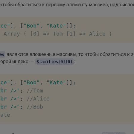
чтобы обратиться к первому элементу массива, надо исп
ice"
]
,
[
"Bob"
,
"Kate"
]
]
;
/ Array ( [0] => Tom [1] => Alice )
являются вложенные массивы, то чтобы обратиться к 
es
торой индекс —
:
$families[0][0]
ice"
]
,
[
"Bob"
,
"Kate"
]
]
;
<br />"
;
//Tom
<br />"
;
//Alice
<br />"
;
//Bob
Kate