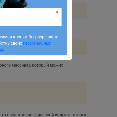
жимая кнопку, Вы разрешаете
ботку своих
персональных
жимая кнопку, Вы разрешаете
ых
ботку своих
персональных
ых
рного массива), который можно
та представляет числовой индекс, которые