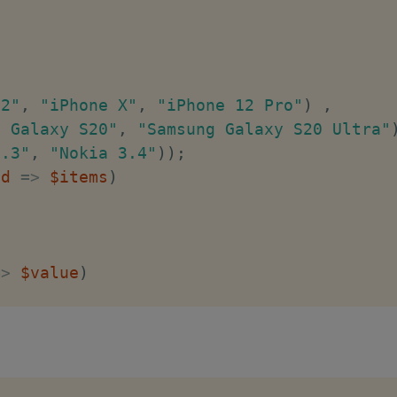
12"
,
"iPhone X"
,
"iPhone 12 Pro"
)
,
g Galaxy S20"
,
"Samsung Galaxy S20 Ultra"
8.3"
,
"Nokia 3.4"
)
)
;
nd
=>
$items
)
=>
$value
)