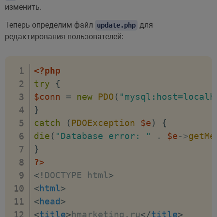
catch
(
PDOException
$e
)
{
изменить.
echo
"Database error: "
.
$e
->
getM
Теперь определим файл
для
update.php
}
редактирования пользователей:
?>
</
body
>
</
html
>
<?php
try
{
$conn
=
new
PDO
(
"mysql:host=localh
}
catch
(
PDOException
$e
)
{
die
(
"Database error: "
.
$e
->
getMe
}
?>
<!
DOCTYPE
html
>
<
html
>
<
head
>
<
title
>
hmarketing.ru
</
title
>