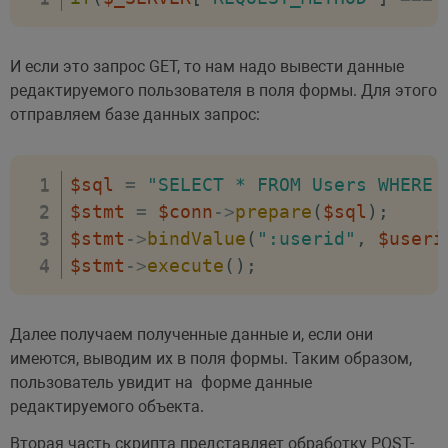
}
echo
"<h3>Обновление пользователя</
<form method='post'>

И если это запрос GET, то нам надо вывести данные
<input type='hidden' name='id' val
редактируемого пользователя в поля формы. Для этого
<p>Имя:

отправляем базе данных запрос:
<input type='text' name='name' val
<p>Возраст:

$sql
=
"SELECT * FROM Users WHERE 
<input type='number' name='age' va
$stmt
=
$conn
->
prepare
(
$sql
)
;
<input type='submit' value='Сохрани
$stmt
->
bindValue
(
":userid"
,
$useri
</form>"
;
$stmt
->
execute
(
)
;
}
else
{
echo
"Пользователь не найден"
;
Далее получаем полученные данные и, если они
}
имеются, выводим их в поля формы. Таким образом,
пользователь увидит на форме данные
}
редактируемого объекта.
elseif
(
isset
(
$_POST
[
"id"
]
)
&&
iss
$sql
=
"UPDATE Users SET name = :u
Вторая часть скрипта представляет обработку POST-