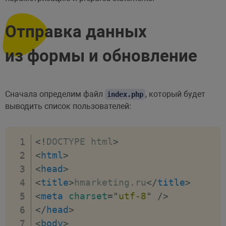
Отправка данных
из формы и обновление
Сначала определим файл
, который будет
index.php
выводить список пользователей:
<!
DOCTYPE
html
>
<
html
>
<
head
>
<
title
>
hmarketing.ru
</
title
>
<
meta
charset
=
"
utf-8
"
/>
</
head
>
<
body
>