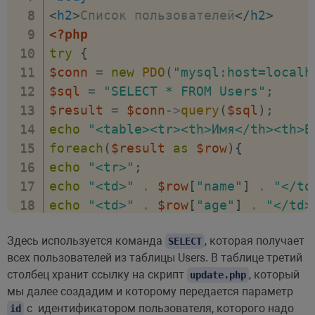
<
h2
>
Список пользователей
</
h2
>
<?php
try
{
$conn
=
new
PDO
(
"mysql:host=localh
$sql
=
"SELECT * FROM Users"
;
$result
=
$conn
->
query
(
$sql
)
;
echo
"<table><tr><th>Имя</th><th>В
foreach
(
$result
as
$row
)
{
echo
"<tr>"
;
echo
"<td>"
.
$row
[
"name"
]
.
"</td
echo
"<td>"
.
$row
[
"age"
]
.
"</td>
echo
"<td><a href='update.php?id="
Здесь используется команда
, которая получает
echo
"</tr>"
;
SELECT
всех пользователей из таблицы Users. В таблице третий
}
столбец хранит ссылку на скрипт
, который
update.php
echo
"</table>"
;
мы далее создадим и которому передается параметр
}
с идентификатором пользователя, которого надо
id