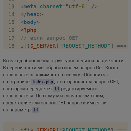
<
meta
charset
=
"
utf-8
"
/>
</
head
>
<
body
>
<?php
// если запрос GET
if
(
$_SERVER
[
"REQUEST_METHOD"
]
===
$userid
=
$_GET
[
"id"
]
;
Весь код обновления структурно делится на две части.
$sql
=
"SELECT * FROM Users WHERE 
В первой части мы обрабатываем запрос Get. Когда
$stmt
=
$conn
->
prepare
(
$sql
)
;
пользователь нажимает на ссылку «Обновить»
$stmt
->
bindValue
(
":userid"
,
$useri
на странице
, то отправляется запрос GET,
index.php
// выполняем выражение и получаем 
в котором передается
редактируемого
id
$stmt
->
execute
(
)
;
пользователя. Поэтому мы сначала смотрим,
if
(
$stmt
->
rowCount
(
)
>
0
)
{
представляет ли запрос GET-запрос и имеет ли
foreach
(
$stmt
as
$row
)
{
он параметр
.
id
$username
=
$row
[
"name"
]
;
$userage
=
$row
[
"age"
]
;
if
(
$_SERVER
[
"REQUEST_METHOD"
]
===