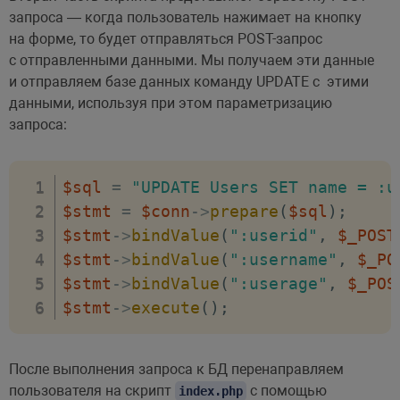
$stmt
=
$conn
->
prepare
(
$sql
)
;
запроса — когда пользователь нажимает на кнопку
$stmt
->
bindValue
(
":userid"
,
$_POST
на форме, то будет отправляться POST-запрос
с отправленными данными. Мы получаем эти данные
$stmt
->
bindValue
(
":username"
,
$_PO
и отправляем базе данных команду UPDATE с этими
$stmt
->
bindValue
(
":userage"
,
$_POS
данными, используя при этом параметризацию
$stmt
->
execute
(
)
;
запроса:
header
(
"Location: index.php"
)
;
}
else
{
$sql
=
"UPDATE Users SET name = :u
echo
"Некорректные данные"
;
$stmt
=
$conn
->
prepare
(
$sql
)
;
}
$stmt
->
bindValue
(
":userid"
,
$_POST
?>
$stmt
->
bindValue
(
":username"
,
$_PO
</
body
>
$stmt
->
bindValue
(
":userage"
,
$_POS
</
html
>
$stmt
->
execute
(
)
;
После выполнения запроса к БД перенаправляем
пользователя на скрипт
с помощью
index.php