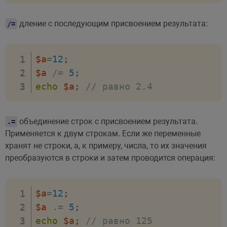
дление с последующим присвоением результата:
/=
$a
=
12
;
$a
/=
5
;
echo
$a
;
// равно 2.4
объединение строк с присвоением результата.
.=
Применяется к двум строкам. Если же переменные
хранят не строки, а, к примеру, числа, то их значения
преобразуются в строки и затем проводится операция:
$a
=
12
;
$a
.=
5
;
echo
$a
;
// равно 125