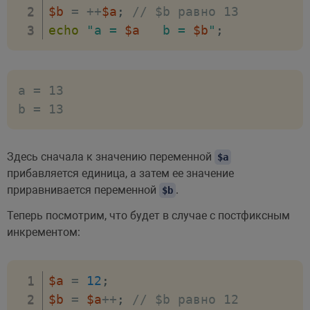
$b
=
++
$a
;
// $b равно 13
echo
"a = 
$a
   b = 
$b
"
;
a = 13

Здесь сначала к значению переменной
$a
прибавляется единица, а затем ее значение
приравнивается переменной
.
$b
Теперь посмотрим, что будет в случае с постфиксным
инкрементом:
$a
=
12
;
$b
=
$a
++
;
// $b равно 12