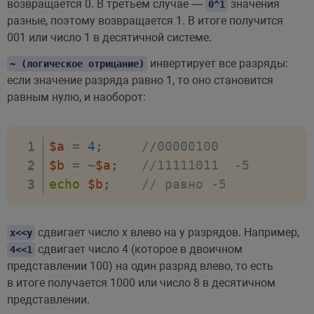
возвращается 0. В третьем случае —
значения
0^1
разные, поэтому возвращается 1. В итоге получится
001 или число 1 в десятичной системе.
инвертирует все разряды:
~ (логическое отрицание)
если значение разряда равно 1, то оно становится
равным нулю, и наоборот:
$a
=
4
;
//00000100  
$b
=
~
$a
;
//11111011  -5
echo
$b
;
// равно -5 
сдвигает число x влево на y разрядов. Например,
x<<y
сдвигает число 4 (которое в двоичном
4<<1
представлении 100) на один разряд влево, то есть
в итоге получается 1000 или число 8 в десятичном
представлении.