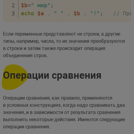
$b
=
" мир"
;
echo
$a
.
" "
.
$b
.
"!"
;
// При
Если переменные представляют не строки, а другие
типы, например, числа, то их значения преобразуются
в строки и затем также происходит операция
объединения строк.
Операции сравнения
Операции сравнения, как правило, применяются
в условных конструкциях, когда надо сравнивать два
значения, и в зависимости от результата сравнения
выполнить некоторые действия. Имеются следующие
операции сравнения.