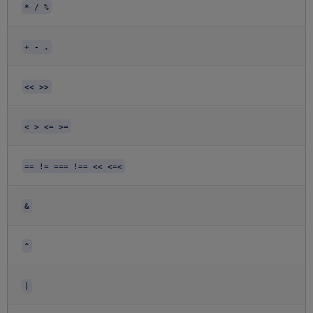
* / %
+ - .
<< >>
< > <= >=
== != === !== << <=<
&
^
|