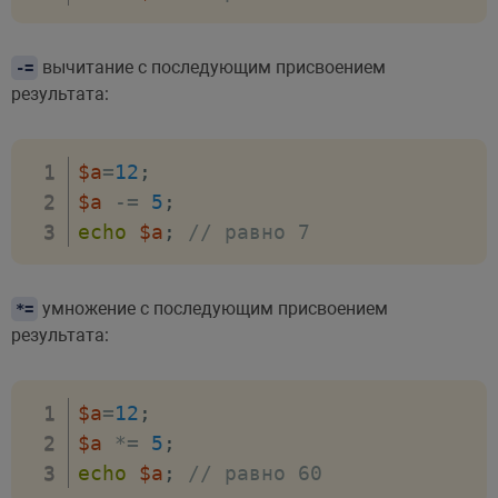
вычитание с последующим присвоением
-=
результата:
$a
=
12
;
$a
-=
5
;
echo
$a
;
// равно 7
умножение с последующим присвоением
*=
результата:
$a
=
12
;
$a
*=
5
;
echo
$a
;
// равно 60