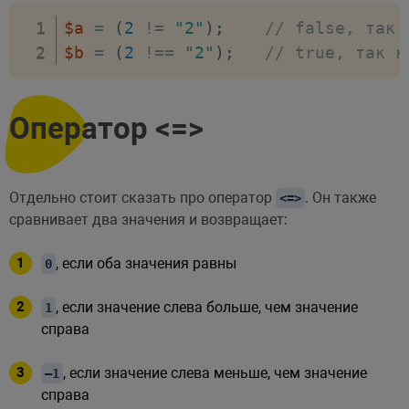
$a
=
(
2
!=
"2"
)
;
// false, так 
$b
=
(
2
!==
"2"
)
;
// true, так к
Оператор <=>
Отдельно стоит сказать про оператор
. Он также
<=>
сравнивает два значения и возвращает:
, если оба значения равны
0
, если значение слева больше, чем значение
1
справа
, если значение слева меньше, чем значение
–1
справа