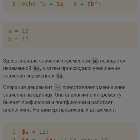
echo
"a = 
$a
   b = 
$b
"
;
a = 13

Здесь сначала значение переменной
передается
$a
переменной
, а затем происходило увеличение
$b
значения переменной
.
$a
Операция декремент
представляет уменьшение
--
значения на единицу. Она аналогично инкременту
бывает префиксной и постфиксной и работает
аналогично. Например, префиксный декремент:
$a
=
12
;