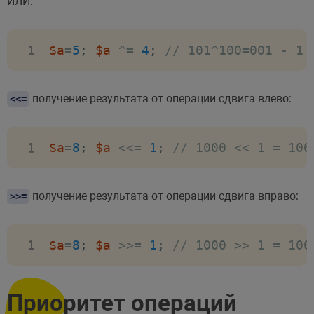
ИЛИ:
$a
=
5
;
$a
^=
4
;
// 101^100=001 - 1
получение результата от операции сдвига влево:
<<=
$a
=
8
;
$a
<<
=
1
;
// 1000 << 1 = 100
получение результата от операции сдвига вправо:
>>=
$a
=
8
;
$a
>>
=
1
;
// 1000 >> 1 = 100
Приоритет операций