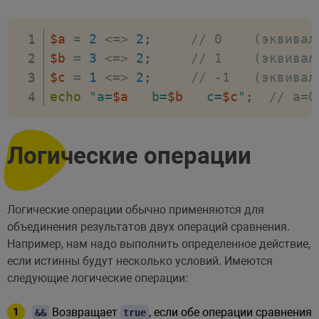
$a
=
2
<=>
2
;
// 0    (эквивал
$b
=
3
<=>
2
;
// 1    (эквивал
$c
=
1
<=>
2
;
// -1   (эквивал
echo
"a=
$a
   b=
$b
   c=
$c
"
;
// a=0
Логические операции
Логические операции обычно применяются для
объединения результатов двух операций сравнения.
Например, нам надо выполнить определенное действие,
если истинны будут несколько условий. Имеются
следующие логические операции:
Возвращает
, если обе операции сравнения
&&
true