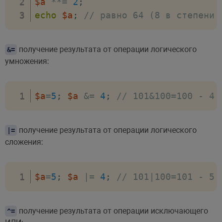
$a
**=
2
;
echo
$a
;
// равно 64 (8 в степени 
получение результата от операции логического
&=
умножения:
$a
=
5
;
$a
&=
4
;
// 101&100=100 - 4
получение результата от операции логического
|=
сложения:
$a
=
5
;
$a
|=
4
;
// 101|100=101 - 5
получение результата от операции исключающего
^=