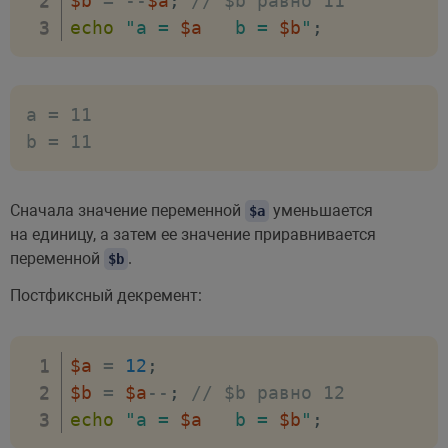
$b
=
--
$a
;
// $b равно 11
echo
"a = 
$a
   b = 
$b
"
;
a = 11

Сначала значение переменной
уменьшается
$a
на единицу, а затем ее значение приравнивается
переменной
.
$b
Постфиксный декремент:
$a
=
12
;
$b
=
$a
--
;
// $b равно 12
echo
"a = 
$a
   b = 
$b
"
;