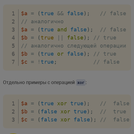
$a
=
(
true
&&
false
)
;
// false
// аналогично
$a
=
(
true
and
false
)
;
// false
$b
=
(
true
||
false
)
;
// true
// аналогично следующей операции
$b
=
(
true
or
false
)
;
// true
$c
=
!
true
;
// false
Отдельно примеры с операцией
:
xor
$a
=
(
true
xor
true
)
;
//  false
$b
=
(
false
xor
true
)
;
//  true
$c
=
(
false
xor
false
)
;
//  false