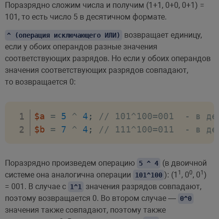
Поразрядно сложим числа и получим (1+1, 0+0, 0+1) =
101, то есть число 5 в десятичном формате.
возвращает единицу,
^ (операция исключающего ИЛИ)
если у обоих операндов разные значения
соответствующих разрядов. Но если у обоих операндов
значения соответствующих разрядов совпадают,
то возвращается 0:
$a
=
5
^
4
;
// 101^100=001  - в де
$b
=
7
^
4
;
// 111^100=011  - в де
Поразрядно произведем операцию
(в двоичной
5 ^ 4
1
0
1
системе она аналогична операции
): (1
, 0
, 0
)
101^100
= 001. В случае с
значения разрядов совпадают,
1^1
поэтому возвращается 0. Во втором случае —
0^0
значения также совпадают, поэтому также