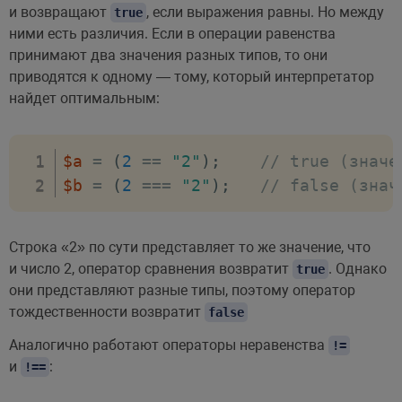
и возвращают
, если выражения равны. Но между
true
ними есть различия. Если в операции равенства
принимают два значения разных типов, то они
приводятся к одному — тому, который интерпретатор
найдет оптимальным:
$a
=
(
2
==
"2"
)
;
// true (значе
$b
=
(
2
===
"2"
)
;
// false (знач
Строка «2» по сути представляет то же значение, что
и число 2, оператор сравнения возвратит
. Однако
true
они представляют разные типы, поэтому оператор
тождественности возвратит
false
Аналогично работают операторы неравенства
!=
и
:
!==