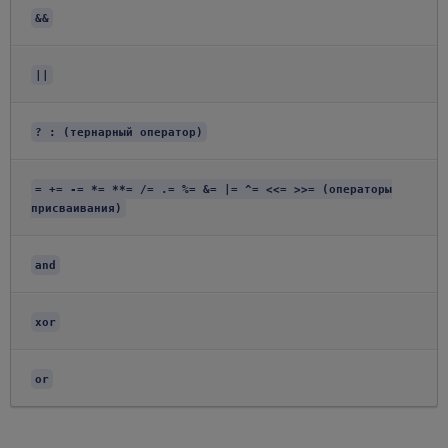
&&
||
? : (тернарный оператор)
= += -= *= **= /= .= %= &= |= ^= <<= >>= (операторы
присваивания)
and
xor
or