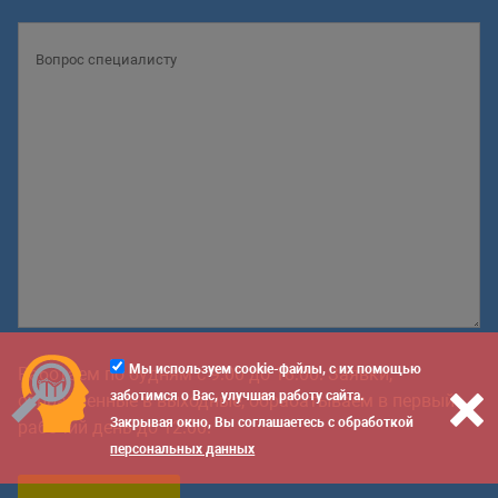
Мы используем cookie-файлы, с их помощью
Работаем по будням с 9:00 до 18:00. Заявки,
заботимся о Вас, улучшая работу сайта.
отправленные в выходные, обрабатываем в первый
Закрывая окно, Вы соглашаетесь с обработкой
рабочий день до 12:00.
персональных данных