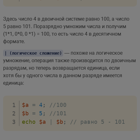
Здесь число 4 в двоичной системе равно 100, а число
5 равно 101. Поразрядно умножим числа и получим
(1*1, 0*0, 0 *1) = 100, то есть число 4 в десятичном
формате.
— похоже на логическое
| (логическое сложение)
умножение, операция также производится по двоичным
разрядам, но теперь возвращается единица, если
хотя бы у одного числа в данном разряде имеется
единица:
$a
=
4
;
//100
$b
=
5
;
//101
echo
$a
|
$b
;
// равно 5 - 101