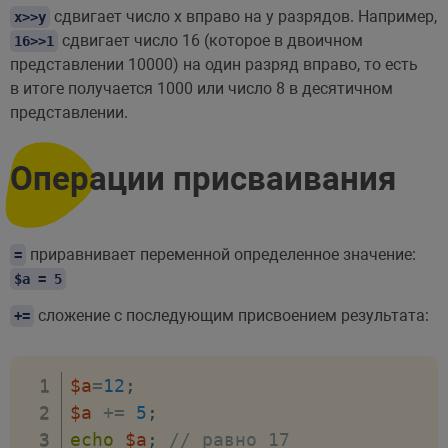
сдвигает число x вправо на y разрядов. Например,
x>>y
сдвигает число 16 (которое в двоичном
16>>1
представлении 10000) на один разряд вправо, то есть
в итоге получается 1000 или число 8 в десятичном
представлении.
Операции присваивания
приравнивает переменной определенное значение:
=
$a = 5
сложение с последующим присвоением результата:
+=
$a
=
12
;
$a
+=
5
;
echo
$a
;
// равно 17