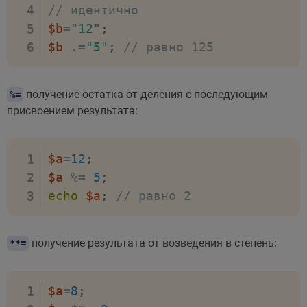
// идентично
$b
=
"12"
;
$b
.=
"5"
;
// равно 125
получение остатка от деления с последующим
%=
присвоением результата:
$a
=
12
;
$a
%=
5
;
echo
$a
;
// равно 2
получение результата от возведения в степень:
**=
$a
=
8
;