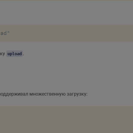
oad"
пку
.
upload
 поддерживал множественную загрузку: