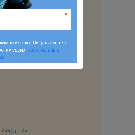
жимая кнопку, Вы разрешаете
ботку своих
персональных
жимая кнопку, Вы разрешаете
ых
ботку своих
персональных
ых
/>
<
br
/>