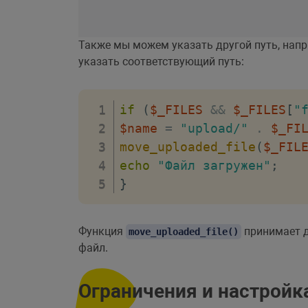
Также мы можем указать другой путь, напр
указать соответствующий путь:
if
(
$_FILES
&&
$_FILES
[
"
$name
=
"upload/"
.
$_FI
move_uploaded_file
(
$_FIL
echo
"Файл загружен"
;
}
Функция
принимает д
move_uploaded_file()
файл.
Ограничения и настройк