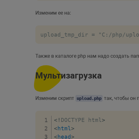
Изменим ее на:
upload_tmp_dir = "C:/php/upl
Также в каталоге php нам надо создать па
Мультизагрузка
Изменим скрипт
так, чтобы он
upload.php
<!
DOCTYPE
html
>
<
html
>
<
head
>