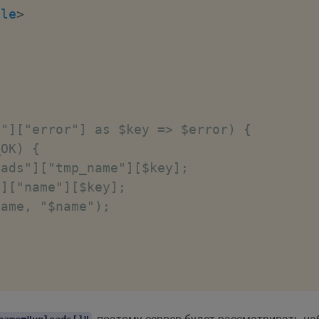
tle
>
"]["error"] as $key => $error) {

OK) {

ads"]["tmp_name"][$key];

]["name"][$key];

ame, "$name");
