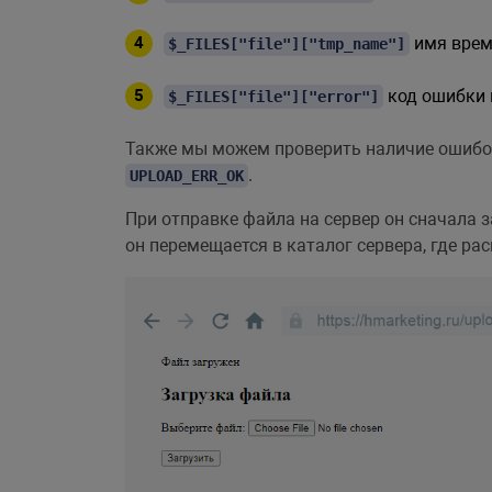
имя време
$_FILES["file"]["tmp_name"]
код ошибки 
$_FILES["file"]["error"]
Также мы можем проверить наличие ошибок 
.
UPLOAD_ERR_OK
При отправке файла на сервер он сначала 
он перемещается в каталог сервера, где р