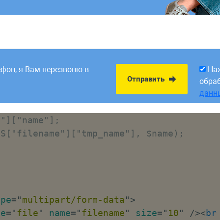
tle
>
8:00. Заявки,
На
Отправить
рабатываем в первый
обра
ефон, я Вам перезвоню в
На
данн
Отправить
обра
данн
ilename"]["error"]== UPLOAD_ERR_OK) {

"]["name"];

S["filename"]["tmp_name"], $name);

ype
=
"
multipart/form-data
"
>
pe
=
"
file
"
name
=
"
filename
"
size
=
"
10
"
/>
<
br