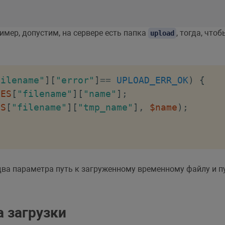
имер, допустим, на сервере есть папка
, тогда, что
upload
filename"
]
[
"error"
]
==
UPLOAD_ERR_OK
)
{
LES
[
"filename"
]
[
"name"
]
;
ES
[
"filename"
]
[
"tmp_name"
]
,
$name
)
;
ва параметра путь к загруженному временному файлу и пу
а загрузки