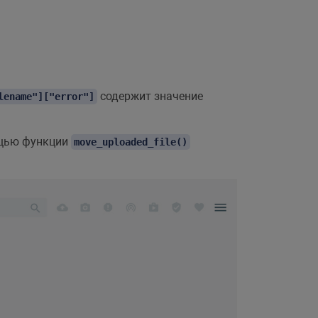
содержит значение
lename"]["error"]
мощью функции
move_uploaded_file()