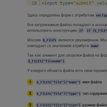
<
input
type
=
"
submit
"
val
</
form
>
Здесь определена форм с атрибутом
</
body
>
encty
</
html
>
Все загружаемые файлы попадают в ассоц
использовать конструкцию
:
if
if ($_FILE
Массив
является двухмерным. Мы 
$_FILES
совпадает со значением атрибута
.
name
Так как элемент для загрузки файла на фо
.
$_FILES["filename"]
У каждого объекта файла есть свои парам
имя файла
$_FILES["file"]["name"]
тип содержим
$_FILES["file"]["type"]
размер файла
$_FILES["file"]["size"]