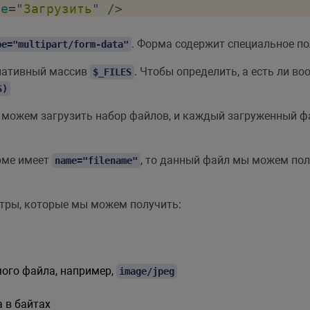
ue
=
"
Загрузить
"
/>
. Форма содержит специальное по
pe="multipart/form-data"
иативный массив
. Чтобы определить, а есть ли 
$_FILES
S)
можем загрузить набор файлов, и каждый загруженный фа
рме имеет
, то данный файл мы можем по
name="filename"
етры, которые мы можем получить:
ого файла, например,
image/jpeg
 в байтах