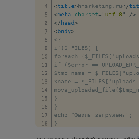
<
title
>
hmarketing.ru
</
ti
<
meta
charset
=
"
utf-8
"
/>
</
head
>
<
body
>
<?

if($_FILES) {

foreach ($_FILES["uploads
if ($error == UPLOAD_ERR_
$tmp_name = $_FILES["uplo
$name = $_FILES["uploads"
move_uploaded_file($tmp_n
}

}

echo "Файлы загружены";

}

?>