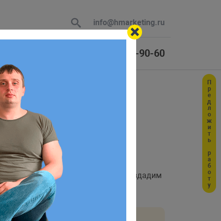
info@hmarketing.ru
+7 (925) 464-90-60
Предложить работу
 В ответ
р
ю с учетом
и массив
. Итак, создадим
rm-data"
$_FILES