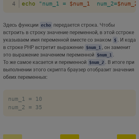
echo
"num_1 = 
$num_1
  num_2=
$num_2
Здесь функции
передается строка. Чтобы
echo
встроить в строку значение переменной, в этой сстроке
указываем имя переменной вместе со знаком
. И кода
$
в строке PHP встретит выражение
, он заменит
$num_1
это выражение значением переменной
.
$num_1
То же самое касается и переменной
. В итоге при
$num_2
выполнении этого скрипта браузер отобразит значения
обеих переменных:
num_1 = 10

num_2 = 35