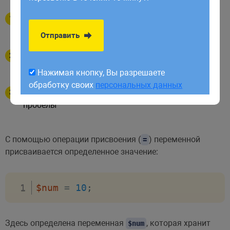
обработку своих
персональных данных
Имена переменных должны начинаться
с алфавитного символа или с подчеркивания
Отправить
Имена переменных могут содержать только
символы: a–z, A–Z, 0–9, и знак подчеркивания
Нажимая кнопку, Вы разрешаете
обработку своих
персональных данных
Имена переменных не должны включать в себя
пробелы
С помощью операции присвоения (
) переменной
=
присваивается определенное значение:
$num
=
10
;
Здесь определена переменная
, которая хранит
$num