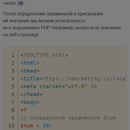
число
.
10
После определения переменной и присвоения
ей значения мы можем использовать
ее в выражениях PHP. Например, вывести ее значение
на веб-страницу:
<!
DOCTYPE
html
>
<
html
>
<
head
>
<
title
>
https://hmarketing.ru/local
<
meta
charset
=
"
utf-8
"
/>
</
head
>
<
body
>
<?
// определение переменной $num
$num
=
10
;