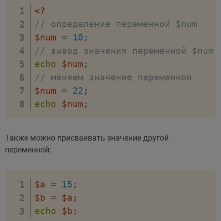
<?
// определение переменной $num
$num
=
10
;
// вывод значения переменной $num 
echo
$num
;
// меняем значение переменной
$num
=
22
;
echo
$num
;
Также можно присваивать значение другой
переменной:
$a
=
15
;
$b
=
$a
;
echo
$b
;