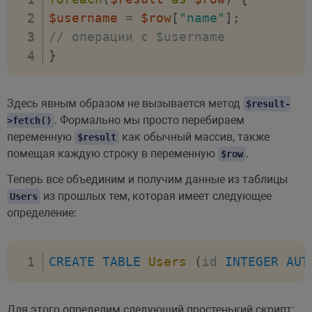
$username
=
$row
[
"name"
]
;
// операции с $username
}
Здесь явным образом не вызывается метод
$result-
. Формально мы просто перебираем
>fetch()
переменную
как обычный массив, также
$result
помещая каждую строку в переменную
.
$row
Теперь все объединим и получим данные из таблицы
из прошлых тем, которая имеет следующее
Users
определение:
CREATE
TABLE
Users
(
id 
INTEGER
AUT
Для этого определим следующий простенький скрипт: