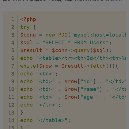
<?php
try
{
$conn
=
new
PDO
(
"mysql:host=localh
$sql
=
"SELECT * FROM Users"
;
$result
=
$conn
->
query
(
$sql
)
;
echo
"<table><tr><th>Id</th><th>Na
while
(
$row
=
$result
->
fetch
(
)
)
{
echo
"<tr>"
;
echo
"<td>"
.
$row
[
"id"
]
.
"</td>"
echo
"<td>"
.
$row
[
"name"
]
.
"</td
echo
"<td>"
.
$row
[
"age"
]
.
"</td>
echo
"</tr>"
;
}
echo
"</table>"
;
}