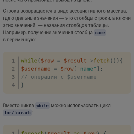
Строка возвращается в виде ассоциативного массива,
где отдельные значения — это столбцы строки, а ключи
этих значений — названия столбцов таблицы.
Например, получение значения столбца
name
в переменную:
while
(
$row
=
$result
->
fetch
(
)
)
{
$username
=
$row
[
"name"
]
;
// операции с $username
}
Вместо цикла
можно использовать цикл
while
:
for/foreach
foreach
(
$result
as
$row
)
{