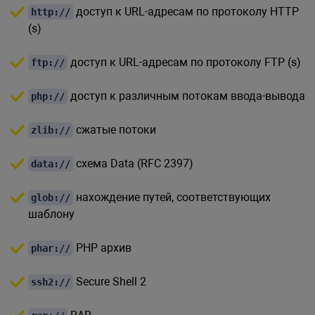
доступ к URL-адресам по протоколу HTTP
http://
(s)
доступ к URL-адресам по протоколу FTP (s)
ftp://
доступ к различным потокам ввода-вывода
php://
сжатые потоки
zlib://
схема Data (RFC 2397)
data://
нахождение путей, соответствующих
glob://
шаблону
PHP архив
phar://
Secure Shell 2
ssh2://