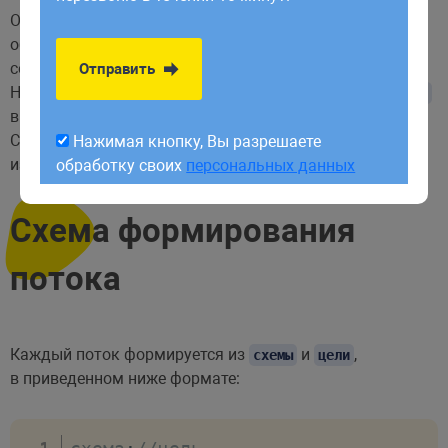
обработку своих
персональных данных
Обертка
, дополнительный код который
wrapper
объясняет потоку особенности работы
со специфичными протоколами или кодировками.
Отправить
Например, обертка
знает, как преобразовать
http
URL
в
для файла на удаленном сервере.
HTTP/1.0-запрос
Существует множество оберток, как встроенных в PHP
Нажимая кнопку, Вы разрешаете
изначально, так и дополнительных.
обработку своих
персональных данных
Схема формирования
потока
Каждый поток формируется из
и
,
схемы
цели
в приведенном ниже формате: