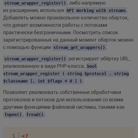
, либо напрямую
stream_wrapper_register()
из расширения, используя
.
API Working with streams
Добавлять можно произвольное количество оберток,
что делает возможности работы с потоками
практически безграничными. Посмотреть список
зарегистрированных на данный момент оберток можно
с помощью функции
.
stream_get_wrappers()
регистрирует обёртку URL,
stream_wrapper_register()
реализованную в виде PHP-класса,
bool
stream_wrapper_register ( string $protocol , string
.
$classname [, int $flags = 0 ] )
Позволяет реализовать собственные обработчики
протоколов и потоков для использования со всеми
другими функциями файловой системы, такими как
,
.
fopen()
fread()
<?