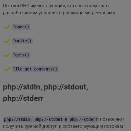
Потоки PHP имеют функции, которые помогают
разработчикам управлять различными ресурсами:
fopen()
fwrite()
fgets()
file_get_contents()
php://stdin, php://stdout,
php://stderr
позволяют
php://stdin, php://stdout и php://stderr
получить прямой доступ к соответствующим потокам