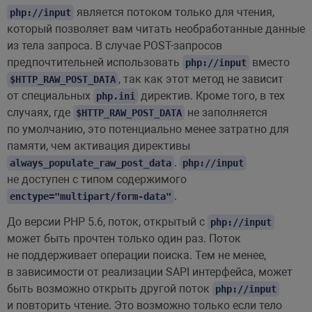
является потоком только для чтения,
php://input
который позволяет вам читать необработанные данные
из тела запроса. В случае POST-запросов
предпочтительней использовать
вместо
php://input
, так как этот метод не зависит
$HTTP_RAW_POST_DATA
от специальных
директив. Кроме того, в тех
php.ini
случаях, где
не заполняется
$HTTP_RAW_POST_DATA
по умолчанию, это потенциально менее затратно для
памяти, чем активация директивы
.
always_populate_raw_post_data
php://input
не доступен с типом содержимого
.
enctype="multipart/form-data"
До версии PHP 5.6, поток, открытый с
php://input
может быть прочтен только один раз. Поток
не поддерживает операции поиска. Тем не менее,
в зависимости от реализации SAPI интерфейса, может
быть возможно открыть другой поток
php://input
и повторить чтение. Это возможно только если тело