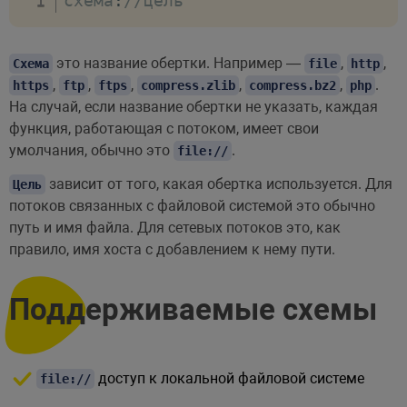
схема
:
//цель
это название обертки. Например —
,
,
Схема
file
http
,
,
,
,
,
.
https
ftp
ftps
compress.zlib
compress.bz2
php
На случай, если название обертки не указать, каждая
функция, работающая с потоком, имеет свои
умолчания, обычно это
.
file://
зависит от того, какая обертка используется. Для
Цель
потоков связанных с файловой системой это обычно
путь и имя файла. Для сетевых потоков это, как
правило, имя хоста с добавлением к нему пути.
Поддерживаемые схемы
доступ к локальной файловой системе
file://