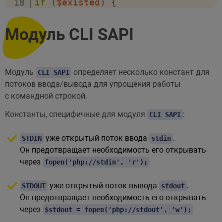
if
(
$existed
)
{
stream_wrapper_restore
(
"var"
)
;
}
Модуль CLI SAPI
/*

line1

line2

Модуль
определяет несколько констант для
CLI SAPI
line3

потоков ввода/вывода для упрощения работы
string(18) "line1

с командной строкой.
line2

Константы, специфичные для модуля
:
CLI SAPI
line3

"

уже открытый поток ввода
.
STDIN
stdin
*/
Он предотвращает необходимость его открывать
через
fopen('php://stdin', 'r');
уже открытый поток вывода
.
STDOUT
stdout
Он предотвращает необходимость его открывать
через
$stdout = fopen('php://stdout', 'w');