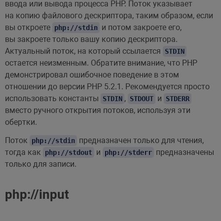
ввода или вывода процесса PHP. Поток указывает
на копию файлового дескриптора, таким образом, если
вы откроете
и потом закроете его,
php://stdin
вы закроете только вашу копию дескриптора.
Актуальный поток, на который ссылается
STDIN
остается неизменным. Обратите внимание, что PHP
демонстрировал ошибочное поведение в этом
отношении до версии PHP 5.2.1. Рекомендуется просто
использовать константы
,
и
STDIN
STDOUT
STDERR
вместо ручного открытия потоков, используя эти
обертки.
Поток
предназначен только для чтения,
php://stdin
тогда как
и
предназначены
php://stdout
php://stderr
только для записи.
php://input