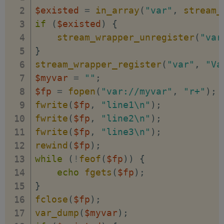
$existed
=
in_array
(
"var"
,
stream_
if
(
$existed
)
{
stream_wrapper_unregister
(
"var
}
stream_wrapper_register
(
"var"
,
"Va
$myvar
=
""
;
$fp
=
fopen
(
"var://myvar"
,
"r+"
)
;
fwrite
(
$fp
,
"line1\n"
)
;
fwrite
(
$fp
,
"line2\n"
)
;
fwrite
(
$fp
,
"line3\n"
)
;
rewind
(
$fp
)
;
while
(
!
feof
(
$fp
)
)
{
echo
fgets
(
$fp
)
;
}
fclose
(
$fp
)
;
var_dump
(
$myvar
)
;