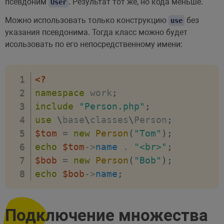
псевдоним
. Результат тот же, но кода меньше.
User
Можно использовать только конструкцию
без
use
указания псевдонима. Тогда класс можно будет
исользовать по его непосредственному имени:
<?
namespace
work
;
include
"Person.php"
;
use
\
base
\
classes
\
Person
;
$tom
=
new
Person
(
"Tom"
)
;
echo
$tom
->
name
.
"<br>"
;
$bob
=
new
Person
(
"Bob"
)
;
echo
$bob
->
name
;
Подключение множества