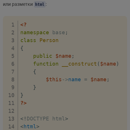
или разметки
:
html
<?
namespace
base
;
class
Person
{
public
$name
;
function
__construct
(
$name
)
{
$this
->
name
=
$name
;
}
}
?>
<!
DOCTYPE
html
>
<
html
>