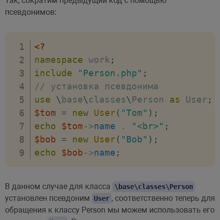
Так, сократим предыдущий код с помощью
псевдонимов:
<?
namespace
work
;
include
"Person.php"
;
// установка псевдонима
use
\
base
\
classes
\
Person
as
 User
;
$tom
=
new
User
(
"Tom"
)
;
echo
$tom
->
name
.
"<br>"
;
$bob
=
new
User
(
"Bob"
)
;
echo
$bob
->
name
;
В данном случае для класса
\base\classes\Person
установлен псевдоним
, соответственно теперь для
User
обращения к классу Person мы можем использовать его