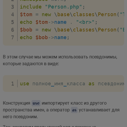
include
"Person.php"
;
$tom
=
new
\
base
\
classes
\
Person
(
"T
echo
$tom
->
name
.
"<br>"
;
$bob
=
new
\
base
\
classes
\
Person
(
"B
echo
$bob
->
name
;
В этом случае мы можем использовать псевдонимы,
которые задаются в виде:
use
 полное
_
имя
_
класса 
as
 псевдоним
Конструкция
импортирует класс из другого
use
пространства имен, а оператор
устанавливает для
as
него псевдоним.