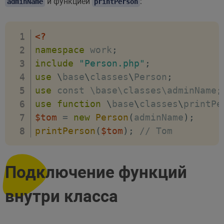
и функцией
:
adminName
printPerson
<?
namespace
work
;
include
"Person.php"
;
use
\
base
\
classes
\
Person
;
use
const
 \base\classes\adminName
;
use
function
\
base
\
classes
\
printPe
$tom
=
new
Person
(
adminName
)
;
printPerson
(
$tom
)
;
// Tom
Подключение функций
внутри класса