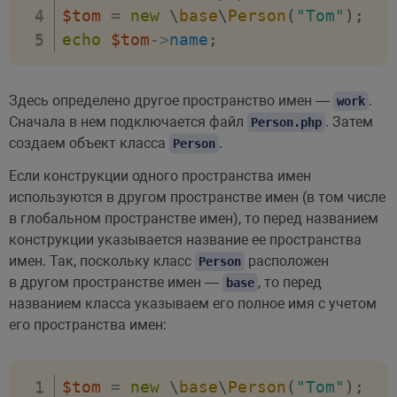
$tom
=
new
\
base
\
Person
(
"Tom"
)
;
echo
$tom
->
name
;
Здесь определено другое пространство имен —
.
work
Сначала в нем подключается файл
. Затем
Person.php
создаем объект класса
.
Person
Если конструкции одного пространства имен
используются в другом пространстве имен (в том числе
в глобальном пространстве имен), то перед названием
конструкции указывается название ее пространства
имен. Так, поскольку класс
расположен
Person
в другом пространстве имен —
, то перед
base
названием класса указываем его полное имя с учетом
его пространства имен:
$tom
=
new
\
base
\
Person
(
"Tom"
)
;