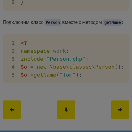
}
Подключим класс
вместе с методом
:
Person
getName
<?
namespace
work
;
include
"Person.php"
;
$o
=
new
\
base
\
classes
\
Person
(
)
;
$o
->
getName
(
"Tom"
)
;