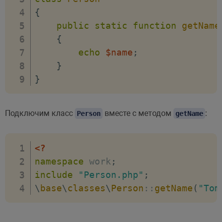
{
public
static
function
getName
{
echo
$name
;
}
}
Подключим класс
вместе с методом
:
Person
getName
<?
namespace
work
;
include
"Person.php"
;
\
base
\
classes
\
Person
::
getName
(
"Tom