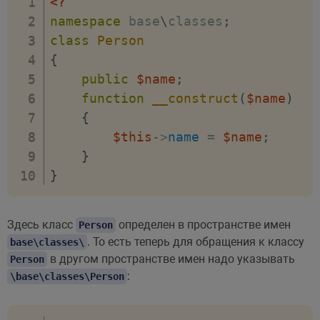
<?
namespace
base
\
classes
;
class
Person
{
public
$name
;
function
__construct
(
$name
)
{
$this
->
name
=
$name
;
}
}
Здесь класс
определен в пространстве имен
Person
. То есть теперь для обращения к классу
base\classes\
в другом пространстве имен надо указывать
Person
:
\base\classes\Person