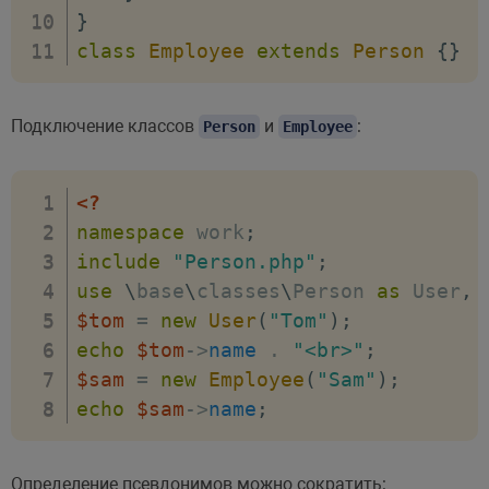
}
class
Employee
extends
Person
{
}
Подключение классов
и
:
Person
Employee
<?
namespace
work
;
include
"Person.php"
;
use
\
base
\
classes
\
Person
as
 User
,
 
$tom
=
new
User
(
"Tom"
)
;
echo
$tom
->
name
.
"<br>"
;
$sam
=
new
Employee
(
"Sam"
)
;
echo
$sam
->
name
;
Определение псевдонимов можно сократить: