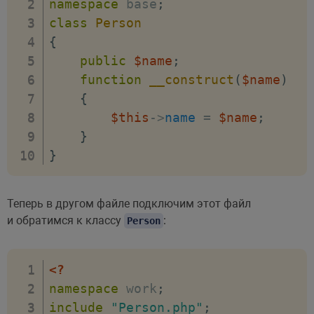
namespace
base
;
class
Person
{
public
$name
;
function
__construct
(
$name
)
{
$this
->
name
=
$name
;
}
}
Теперь в другом файле подключим этот файл
и обратимся к классу
:
Person
<?
namespace
work
;
include
"Person.php"
;