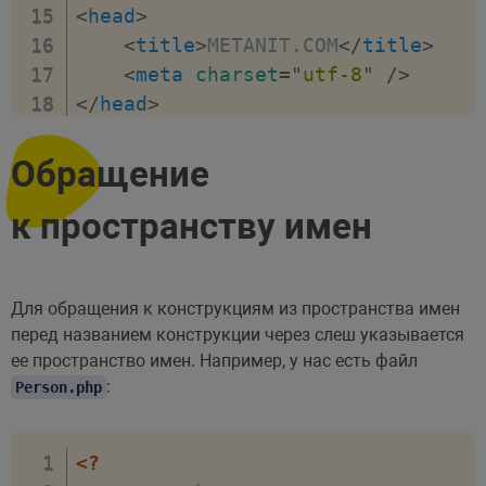
<
head
>
<
title
>
METANIT.COM
</
title
>
<
meta
charset
=
"
utf-8
"
/>
</
head
>
<
body
>
<?
Обращение
$tom
=
new
Person
(
"Tom"
)
;
к пространству имен
echo
$tom
->
name
;
?>
</
body
>
</
html
>
Для обращения к конструкциям из пространства имен
перед названием конструкции через слеш указывается
ее пространство имен. Например, у нас есть файл
:
Person.php
<?