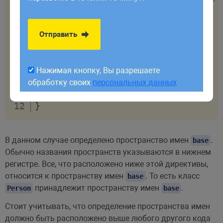
обработку своих
персональных данных
class
Person
{
Отправить
private
$name
;
function
__construct
(
$name
)
{
Нажимая кнопку, Вы разрешаете
$this
->
name
=
$name
;
обработку своих
персональных данных
}
}
В данном случае определено пространство имен
.
base
Обычно названия пространств указываются в нижнем
регистре. Все, что расположено ниже этой директивы,
относится к пространству имен
. То есть класс
base
принадлежит пространству имен
.
Person
base
Стоит учитывать, что определение пространства имен
должно быть расположено выше любого другого кода