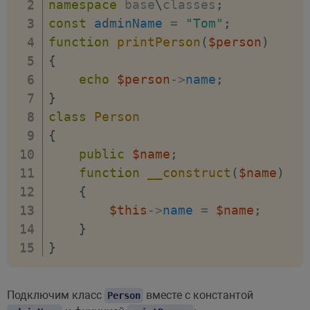
namespace
base
\
classes
;
const
adminName
=
"Tom"
;
function
printPerson
(
$person
)
{
echo
$person
->
name
;
}
class
Person
{
public
$name
;
function
__construct
(
$name
)
{
$this
->
name
=
$name
;
}
}
Подключим класс
вместе с константой
Person