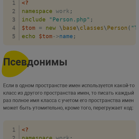
<?
namespace
work
;
include
"Person.php"
;
$tom
=
new
\
base
\
classes
\
Person
(
"T
echo
$tom
->
name
;
Псевдонимы
Если в одном пространстве имен используется какой-то
класс из другого пространства имен, то писать каждый
раз полное имя класса с учетом его пространства имен
может быть утомительно, кроме того, перегружает код:
<?
namespace
work
;