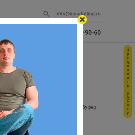
info@hmarketing.ru
+7 (925) 464-90-60
Предложить работу
 В ответ
ю с учетом
р по окончанию выполнения. Данный буфер