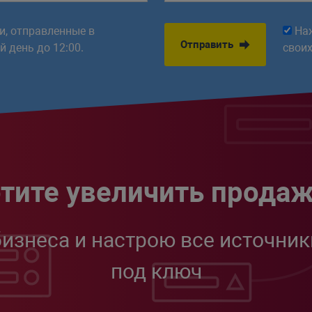
ки, отправленные в
На
Отправить
 день до 12:00.
свои
тите увеличить прода
бизнеса и настрою все источник
под ключ