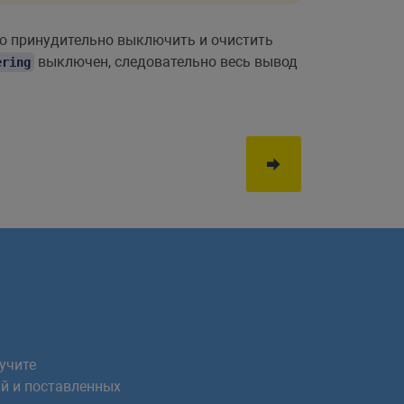
его принудительно выключить и очистить
выключен, следовательно весь вывод
ering
учите
й и поставленных