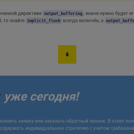
юченной директиве
, иначе нужно будет 
output_buffering
I, то знайте
всегда включён, а
implicit_flush
output_buff
.
у
уже сегодня!
олнить заявку или заказать обратный звонок. В ответ пол
 содержать индивидуальную стратегию с учетом требовани