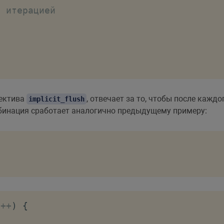
у итерацией
ректива
, отвечает за то, чтобы после каж
implicit_flush
бинация сработает аналогично предыдущему примеру:
i
++
)
{