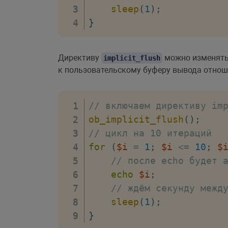
sleep
(
1
)
;
}
Директиву
можно изменять 
implicit_flush
к пользовательскому буферу вывода отнош
// включаем директиву im
ob_implicit_flush
(
)
;
// цикл на 10 итераций
for
(
$i
=
1
;
$i
<=
10
;
$
// после echo будет 
echo
$i
;
// ждём секунду межд
sleep
(
1
)
;
}