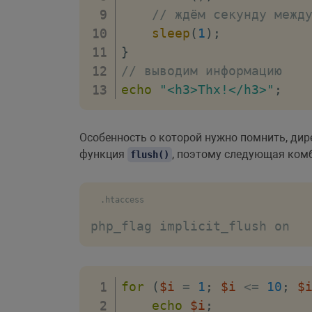
// ждём секунду межд
sleep
(
1
)
;
}
// выводим информацию
echo
"<h3>Thx!</h3>"
;
Особенность о которой нужно помнить, ди
функция
, поэтому следующая ком
flush()
.htaccess
php_flag implicit_flush on
for
(
$i
=
1
;
$i
<=
10
;
$
echo
$i
;