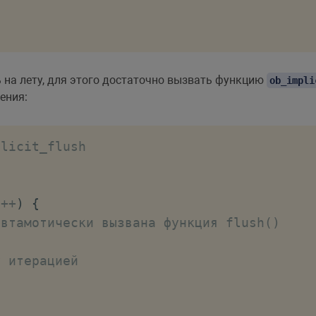
на лету, для этого достаточно вызвать функцию
ob_impli
ения:
plicit_flush
i
++
)
{
автамотически вызвана функция flush()
у итерацией