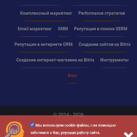
Комплексный маркетинг
Performance стратегия
Email маркетинг
SMM
Репутация в поиске SERM
Репутация в интернете ORM
Создание сайтов на Bitrix
Создание интернет-магазина на Bitrix
Инструменты
Блог
© 2014 - 2026
Мы используем cookie-файлы, с их помощью
Карта сайта
заботимся о Вас, улучшая работу сайта.