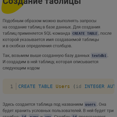
Создание таблицы
Подобным образом можно выполнять запросы
на создание таблиц в базе данных. Для создания
таблиц применяется SQL-команда
, после
CREATE TABLE
которой указывается имя создаваемой таблицы
и в скобках определения столбцов.
Так, возьмем выше созданную базу данных
.
textdb1
И создадим в ней таблицу, которая описывается
следующим кодом
CREATE
TABLE
Users
(
id 
INTEGER
AUT
Здесь создается таблица под названием
. Она
users
будет хранить условных пользователей. В ней будет три
столбца:
,
и
. Столбец
представляет
id
name
age
id