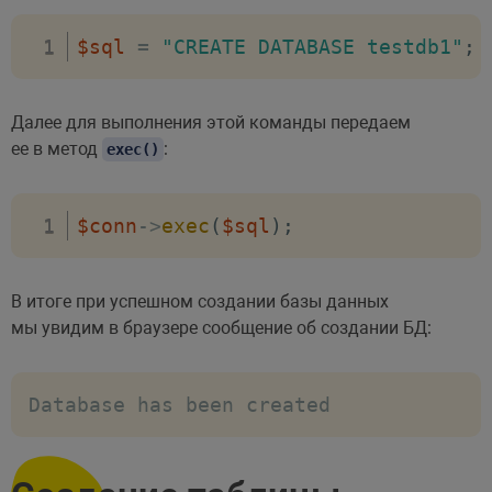
$sql
=
"CREATE DATABASE testdb1"
;
Далее для выполнения этой команды передаем
ее в метод
:
exec()
$conn
->
exec
(
$sql
)
;
В итоге при успешном создании базы данных
мы увидим в браузере сообщение об создании БД:
Database has been created