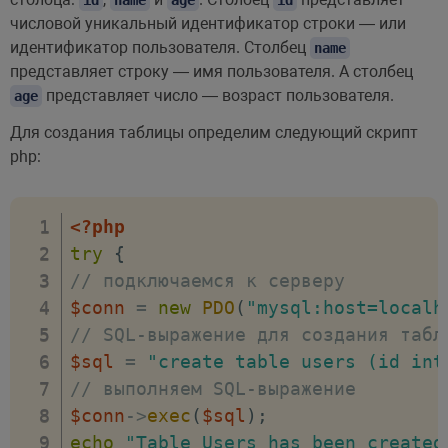
числовой уникальный идентификатор строки — или
идентификатор пользователя. Столбец
name
представляет строку — имя пользователя. А столбец
представляет число — возраст пользователя.
age
Для создания таблицы определим следующий скрипт
php:
<?php
try
{
// подключаемся к серверу
$conn
=
new
PDO
(
"mysql:host=localh
// SQL-выражение для создания табл
$sql
=
"create table users (id int
// выполняем SQL-выражение
$conn
->
exec
(
$sql
)
;
echo
"Table Users has been created