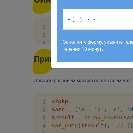
<?php
Работаем по будням с 9:00 до 1
array_chunk
(
массив
,
 по с
отправленные в выходные, об
Заполните форму, укажите тел
рабочий день до 12:00.
течении 10 минут.
Пример
Давайте разобьем массив по два элемента 
<?php
$arr
=
[
'a'
,
'b'
,
'c'
,
'
$result
=
array_chunk
(
$a
var_dump
(
$result
)
;
// [