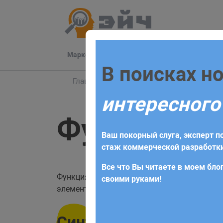
Маркетинг
Разработка
Техподдер
Заполните 
В поисках н
Главная
Блог
PHP
Справочник PHP
интересного
Для начала сотрудничества нео
Функция ar
получите коммерческое предлож
Ваш покорный слуга, эксперт по
требований и поставленных за
стаж коммерческой разработки
Все что Вы читаете в моем блог
Функция
разбивает одномерны
array_chunk
своими руками!
элементов в каждом подмассиве.
Синтаксис