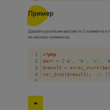
Пример
Давайте разобьем массив по 3 элемента в п
не хватило элементов:
<?php
$arr
=
[
'a'
,
'b'
,
'c'
,
'
$result
=
array_chunk
(
$a
var_dump
(
$result
)
;
// [