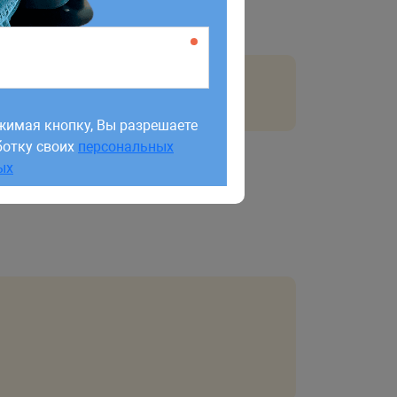
жимая кнопку, Вы разрешаете
ботку своих
персональных
жимая кнопку, Вы разрешаете
ых
ботку своих
персональных
ых