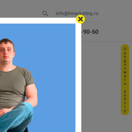
info@hmarketing.ru
+7 (925) 464-90-60
Предложить работу
 В ответ
ю с учетом
ет массив, а вторым — количество