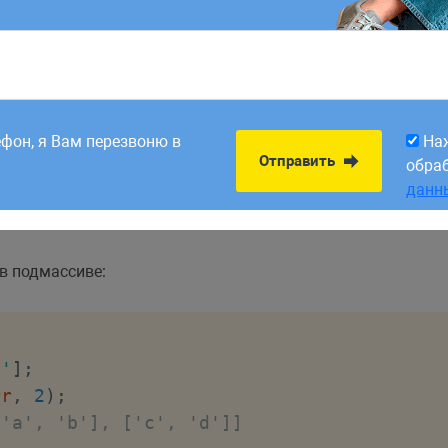
8:00. Заявки,
На
колько элементов
)
;
Отправить
рабатываем в первый
обра
ефон, я Вам перезвоню в
На
данн
Отправить
обра
данн
в подмассиве:
d'
]
;
rr
,
2
)
;
['a', 'b'], ['c', 'd']]