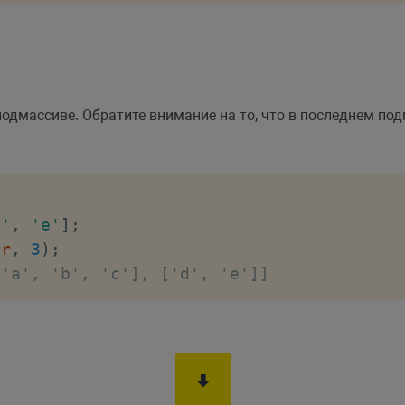
одмассиве. Обратите внимание на то, что в последнем подм
d'
,
'e'
]
;
rr
,
3
)
;
['a', 'b', 'c'], ['d', 'e']]