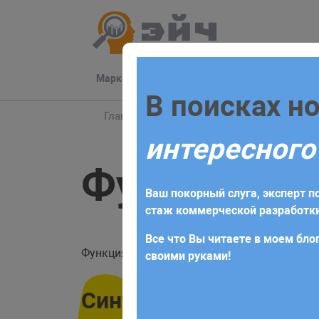
Маркетинг
Разработка
Техподдер
Заполните 
В поисках н
Главная
Блог
PHP
Справочник PHP
интересного
Для начала сотрудничества нео
Функция ar
получите коммерческое предлож
Ваш покорный слуга, эксперт по
требований и поставленных за
стаж коммерческой разработки
Все что Вы читаете в моем блог
Функция
вычисляет произвед
array_product
своими руками!
Синтаксис