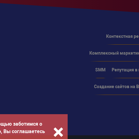
Контекстная р
Комплексный маркети
SMM
Репутация в
Создание сайтов на Bi
ощью заботимся о
о, Вы соглашаетесь