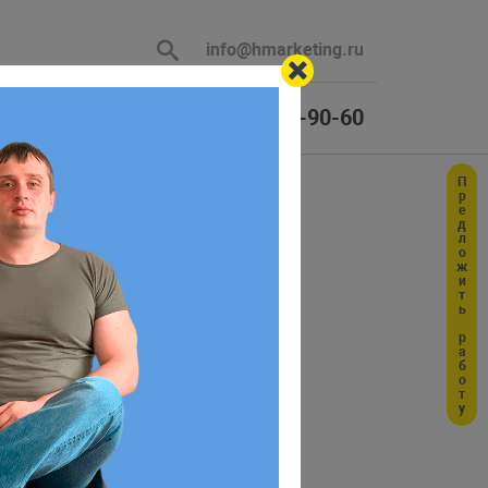
info@hmarketing.ru
+7 (925) 464-90-60
Предложить работу
 В ответ
HP
ю с учетом