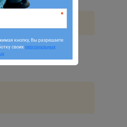
жимая кнопку, Вы разрешаете
ботку своих
персональных
жимая кнопку, Вы разрешаете
ых
ботку своих
персональных
ых