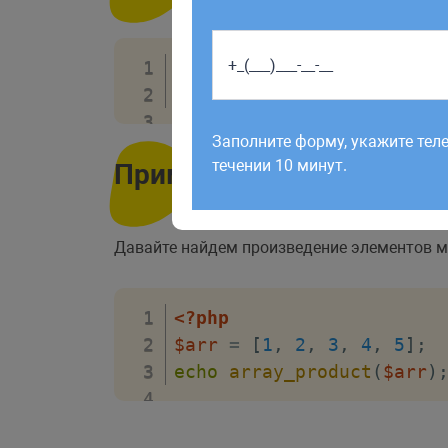
<?php
array_product
(
массив
)
;
Работаем по будням с 9:00 до 1
отправленные в выходные, об
Заполните форму, укажите тел
рабочий день до 12:00.
течении 10 минут.
Пример
Давайте найдем произведение элементов м
<?php
$arr
=
[
1
,
2
,
3
,
4
,
5
]
;
echo
array_product
(
$arr
)