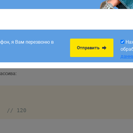
8:00. Заявки,
На
Отправить
рабатываем в первый
обра
ефон, я Вам перезвоню в
На
данн
Отправить
обра
данн
ассива:
;
// 120