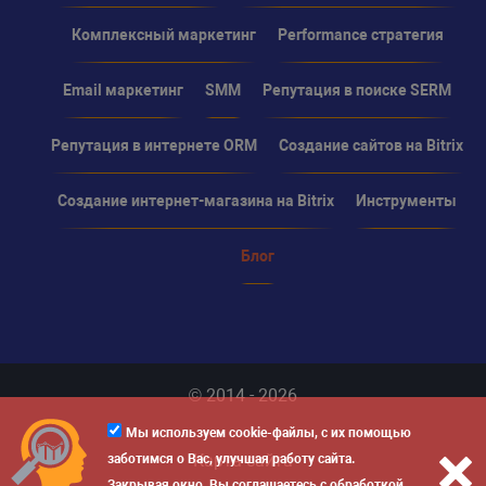
Комплексный маркетинг
Performance стратегия
Email маркетинг
SMM
Репутация в поиске SERM
Репутация в интернете ORM
Создание сайтов на Bitrix
Создание интернет-магазина на Bitrix
Инструменты
Блог
© 2014 - 2026
Мы используем cookie-файлы, с их помощью
Карта сайта
заботимся о Вас, улучшая работу сайта.
Закрывая окно, Вы соглашаетесь с обработкой