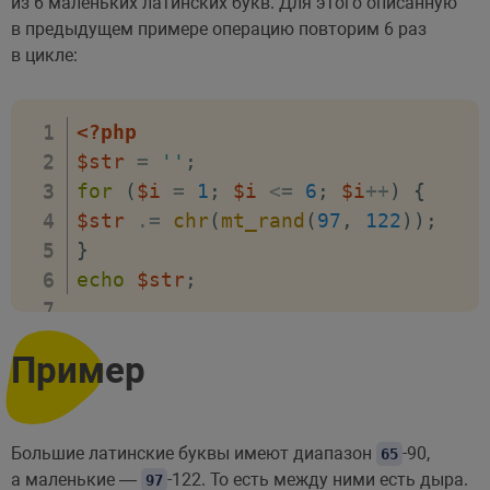
из 6 маленьких латинских букв. Для этого описанную
в предыдущем примере операцию повторим 6 раз
в цикле:
<?php
$str
=
''
;
for
(
$i
=
1
;
$i
<=
6
;
$i
++
)
{
$str
.=
chr
(
mt_rand
(
97
,
122
)
)
;
}
echo
$str
;
Пример
Большие латинские буквы имеют диапазон
-90,
65
а маленькие —
-122. То есть между ними есть дыра.
97