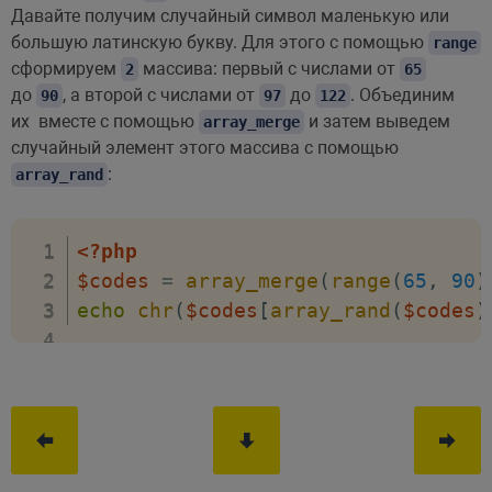
Давайте получим случайный символ маленькую или
большую латинскую букву. Для этого с помощью
range
сформируем
массива: первый с числами от
2
65
до
, а второй с числами от
до
. Объединим
90
97
122
их вместе с помощью
и затем выведем
array_merge
случайный элемент этого массива с помощью
:
array_rand
<?php
$codes
=
array_merge
(
range
(
65
,
90
)
echo
chr
(
$codes
[
array_rand
(
$codes
)