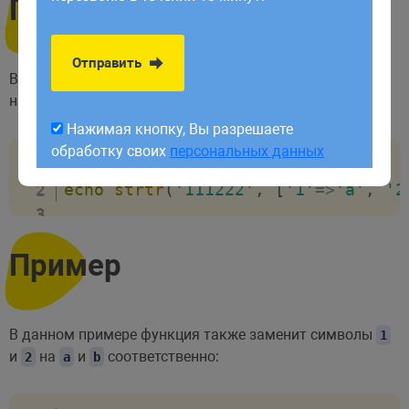
Пример
обработку своих
персональных данных
Отправить
В данном примере функция заменит символы
и
1
2
на
и
соответственно:
a
b
Нажимая кнопку, Вы разрешаете
обработку своих
персональных данных
<?php
echo
strtr
(
'111222'
,
[
'1'
=>
'a'
,
'2
Пример
В данном примере функция также заменит символы
1
и
на
и
соответственно:
2
a
b