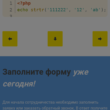
<?php
echo
strtr
(
'111222'
,
'12'
,
'ab'
)
;
Заполните форму
уже
сегодня!
Для начала сотрудничества необходимо заполнить
заявку или заказать обратный звонок. В ответ получите