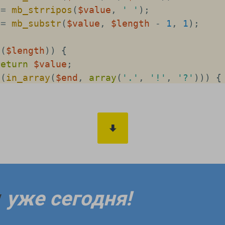
=
mb_strripos
(
$value
,
' '
)
;
=
mb_substr
(
$value
,
$length
-
1
,
1
)
;
y
(
$length
)
)
{
return
$value
;
(
in_array
(
$end
,
array
(
'.'
,
'!'
,
'?'
)
)
)
{
return
mb_substr
(
$value
,
0
,
$length
)
;
(
in_array
(
$end
,
array
(
','
,
':'
,
';'
,
'«'
return
trim
(
mb_substr
(
$value
,
0
,
$length
return
trim
(
mb_substr
(
$value
,
0
,
$length
)
rim
(
)
;
у
уже сегодня!