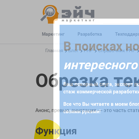
Маркетинг
Разработка
Техподдер
Заполните 
В поисках н
Главная
Блог
PHP
Справочник PHP
интересного
Для начала сотрудничества нео
Обрезка те
получите коммерческое предлож
Ваш покорный слуга, эксперт по
требований и поставленных за
стаж коммерческой разработки
Все что Вы читаете в моем блог
Анонс, превью, аннотация — это часть стат
своими руками!
Функция