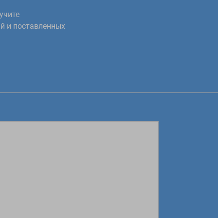
учите
нного количества символов указанного в па
й и поставленных