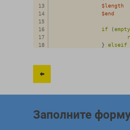
$length
$end
if
(
empt
}
elseif
}
elseif
}
else
{
}
return
t
Заполните форм
}
}