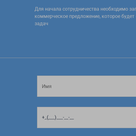
Для начала сотрудничества необходимо зап
$text
=
'Функция удалят 
коммерческое предложение, которое будет
задач
echo
preview_text
(
$text
,
echo
preview_text
(
$text
,