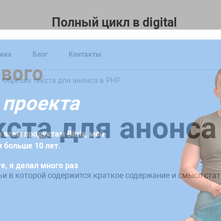
Полный цикл в digital
жка
Блог
Контакты
форму
ового
уже сегодня!
Обрезка текста для анонса в PHP
 проекта
бходимо заполнить заявку или заказать обратный звонок.
кста для анонса
ение, которое будет содержать индивидуальную стратеги
 всем продуктам Bitrix, мой
дач
 больше 10 лет.
е, я делал много раз
ьи в которой содержится краткое содержание и смысл стать