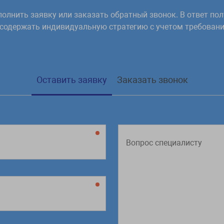
олнить заявку или заказать обратный звонок. В ответ пол
HTML разметку и урезает текст до определе
 содержать индивидуальную стратегию с учетом требовани
60
)
;
80
)
;
Оставить заявку
Заказать звонок