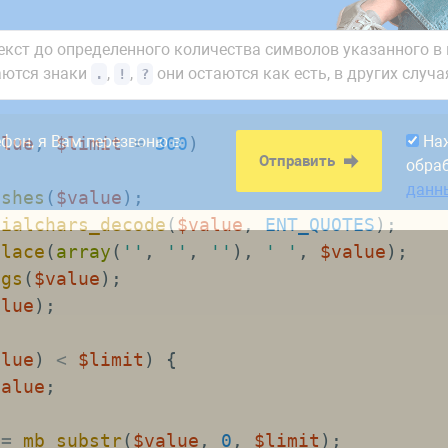
екст до определенного количества символов указанного в 
даются знаки
,
,
они остаются как есть, в других случ
.
!
?
8:00. Заявки,
На
Отправить
рабатываем в первый
обра
ефон, я Вам перезвоню в
На
alue
,
$limit
=
300
)
данн
Отправить
обра
данн
ashes
(
$value
)
;
cialchars_decode
(
$value
,
ENT_QUOTES
)
;
place
(
array
(
''
,
''
,
''
)
,
' '
,
$value
)
;
ags
(
$value
)
;
alue
)
;
alue
)
<
$limit
)
{
value
;
=
mb_substr
(
$value
,
0
,
$limit
)
;