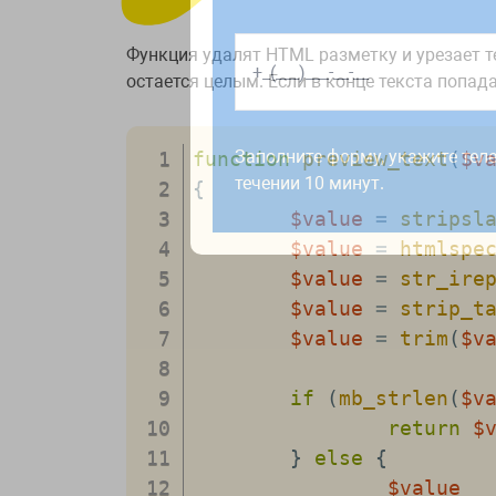
Функция удалят HTML разметку и урезает т
остается целым. Если в конце текста попа
Работаем по будням с 9:00 до 1
отправленные в выходные, об
Заполните форму, укажите тел
function
preview_text
(
$v
рабочий день до 12:00.
течении 10 минут.
{
$value
=
stripsl
$value
=
htmlspe
$value
=
str_ire
$value
=
strip_t
$value
=
trim
(
$v
if
(
mb_strlen
(
$v
return
$
}
else
{
$value