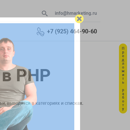
info@hmarketing.ru
+7 (925) 464-90-60
Предложить работу
 В ответ
 в PHP
ю с учетом
и, выводится в категориях и списках.