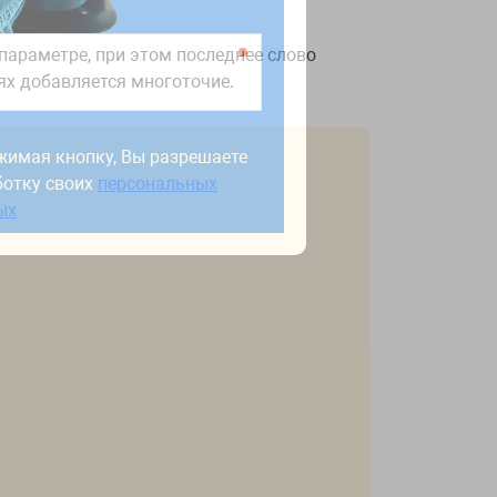
параметре, при этом последнее слово
аях добавляется многоточие.
жимая кнопку, Вы разрешаете
ботку своих
персональных
жимая кнопку, Вы разрешаете
ых
ботку своих
персональных
ых