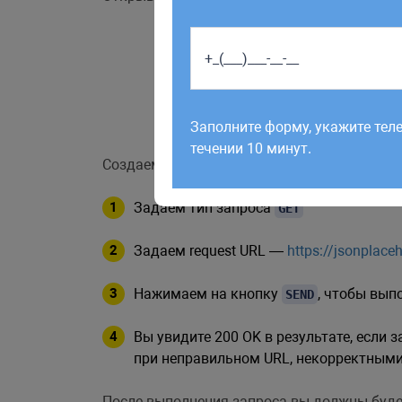
Работаем по будням с 9:00 до 1
отправленные в выходные, об
Заполните форму, укажите тел
рабочий день до 12:00.
течении 10 минут.
Создаем GET-запрос:
Задаем тип запроса
GET
Задаем request URL —
https://jsonplace
Нажимаем на кнопку
, чтобы вып
SEND
Вы увидите 200 OK в результате, если
при неправильном URL, некорректными
После выполнения запроса вы должны буде