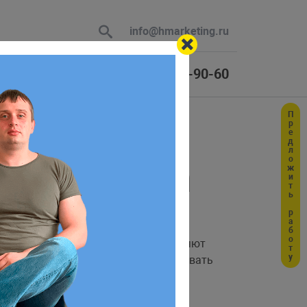
info@hmarketing.ru
+7 (925) 464-90-60
Предложить работу
 В ответ
в Postman
ю с учетом
 на сервере (не добавляют, не удаляют
мендуем завести аккаунт и использовать