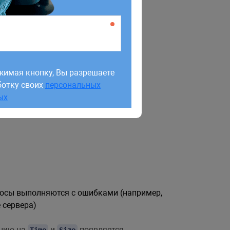
жимая кнопку, Вы разрешаете
ботку своих
персональных
жимая кнопку, Вы разрешаете
ых
ботку своих
персональных
ых
просы выполняются с ошибками (например,
 сервера)
ению на
и
появляется
Time
Size