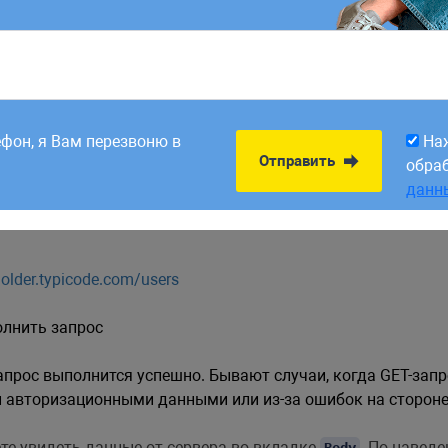
8:00. Заявки,
На
Отправить
рабатываем в первый
обра
ефон, я Вам перезвоню в
На
данн
Отправить
обра
данн
holder.typicode.com/users
олнить запрос
 запрос выполнится успешно. Бывают случаи, когда GET-за
 авторизационными данными или из-за ошибок на стороне
те увидеть данные от сервера во вкладке
. По навед
Body