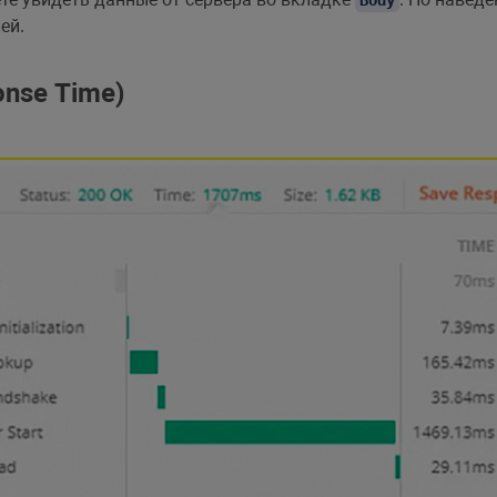
ей.
onse Time)