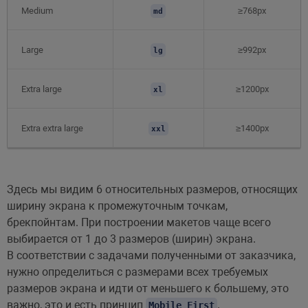
Medium
≥768px
md
Large
≥992px
lg
Extra large
≥1200px
xl
Extra extra large
≥1400px
xxl
Здесь мы видим 6 относительных размеров, относящих
ширину экрана к промежуточным точкам,
брекпойнтам. При построении макетов чаще всего
выбирается от 1 до 3 размеров (ширин) экрана.
В соответствии с задачами полученными от заказчика,
нужно определиться с размерами всех требуемых
размеров экрана и идти от меньшего к большему, это
важно, это и есть принцип
.
Mobile First