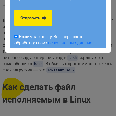
обработку своих
персональных данных
смысла.
Чтобы система могла определить какие файлы нужно
Отправить
выполнять, а какие лучше не надо и был придуман флаг
исполняемости. По сути, флаг исполяемости — это
несколько байт в файловой системе, которые говорят
Нажимая кнопку, Вы разрешаете
нужно выполнять файл или нет, само содержимое
обработку своих
персональных данных
файла никак не изменяется. Со скриптами все работает
точно так же, только команды из файла выполняет
не процессор, а интерпретатор, в
скриптах это
bash
сама оболочка
. В обычных программах тоже есть
bash
свой загрузчик — это
.
ld-linux.so.2
Как сделать файл
исполняемым в Linux