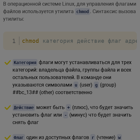
В операционной системе Linux, для управления флагами
файлов используется утилита
. Синтаксис вызова
chmod
утилиты:
chmod
 категория действие флаг адре
флаги могут устанавливаться для трех
Категория
категорий: владельца файла, группы файла и всех
остальных пользователей. В команде они
указываются символами
(user)
(group)
u
g
##bc_13##
(other) соответственно
может быть
(плюс), что будет значить
Действие
+
установить флаг или
(минус) что будет значить
-
снять флаг
один из доступных флагов
(чтение)
Флаг
r
w