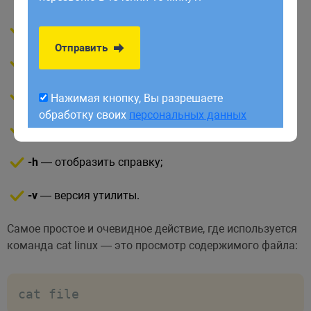
обработку своих
персональных данных
-E
— показывать символ $ в конце каждой строки;
Отправить
-n
— нумеровать все строки;
-s
— удалять пустые повторяющиеся строки;
Нажимая кнопку, Вы разрешаете
обработку своих
персональных данных
-T
— отображать табуляции в виде ^I;
-h
— отобразить справку;
-v
— версия утилиты.
Самое простое и очевидное действие, где используется
команда cat linux — это просмотр содержимого файла:
cat file