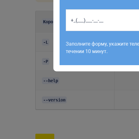
Короткий формат опции
Работаем по будням с 9:00 до 1
отправленные в выходные, об
-L
Заполните форму, укажите тел
рабочий день до 12:00.
течении 10 минут.
-P
--help
--version