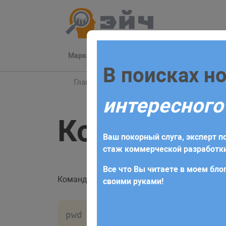
Маркетинг
Разработка
Техподдер
Заполните 
В поисках н
Главная
Блог
Сервер
Команда PWD м
интересного
Для начала сотрудничества нео
Команда PW
получите коммерческое предлож
Ваш покорный слуга, эксперт по
требований и поставленных за
стаж коммерческой разработки
Все что Вы читаете в моем блог
Команда
это очень простая утилита, к
pwd
своими руками!
pwd опции