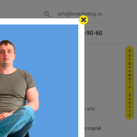
info@hmarketing.ru
+7 (925) 464-90-60
Предложить работу
 В ответ
ю с учетом
ва доступа по умолчанию, и
— это
umask
 называемая маска
, значение которой
umask