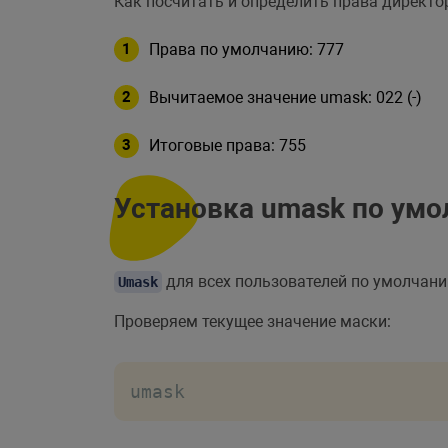
Как посчитать и определить права директ
Права по умолчанию: 777
Вычитаемое значение umask: 022 (-)
Итоговые права: 755
Установка umask по ум
для всех пользователей по умолчан
Umask
Проверяем текущее значение маски:
umask