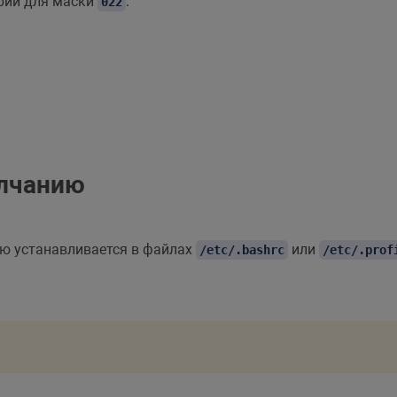
ории для маски
:
022
олчанию
ию устанавливается в файлах
или
/etc/.bashrc
/etc/.prof