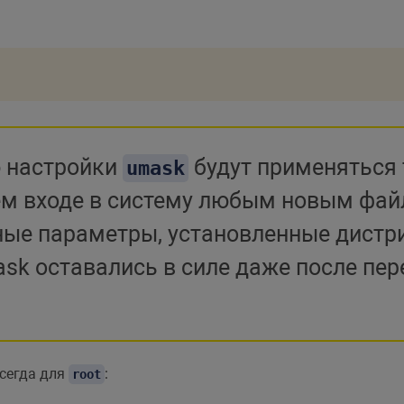
 настройки
будут применяться 
umask
м входе в систему любым новым файл
ные параметры, установленные дистр
sk оставались в силе даже после пере
сегда для
:
root