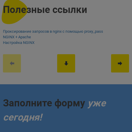
Полезные ссылки
Проксирование запросов в nginx с помощью proxy_pass
NGINX + Apache
Настройка NGINX
Заполните форму
уже
сегодня!