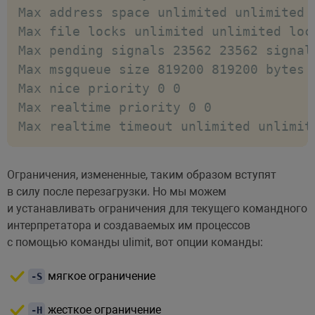
Max address space unlimited unlimited b
Max file locks unlimited unlimited lock
Max pending signals 23562 23562 signals
Max msgqueue size 819200 819200 bytes

Max nice priority 0 0

Max realtime priority 0 0

Max realtime timeout unlimited unlimit
Ограничения, измененные, таким образом вступят
в силу после перезагрузки. Но мы можем
и устанавливать ограничения для текущего командного
интерпретатора и создаваемых им процессов
с помощью команды ulimit, вот опции команды:
мягкое ограничение
-S
жесткое ограничение
-H