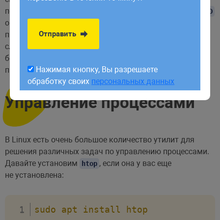
обработку своих
персональных данных
по ним, чаще всего и определяются процессы Linux.
PID
определяется неслучайно, как я уже говорил,
Отправить
программа инициализации получает
, а каждая
PID 1
следующая запущенная программа — на единицу
больше. Таким образом
пользовательских
PID
Нажимая кнопку, Вы разрешаете
программ доходит уже до нескольких тысяч.
обработку своих
персональных данных
Управление процессами
В Linux есть очень большое количество утилит для
решения различных задач по управлению процессами.
Давайте установим
, если она у вас еще
htop
не установлена:
sudo
apt
install
htop