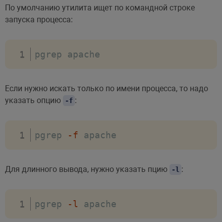
По умолчанию утилита ищет по командной строке
запуска процесса:
pgrep apache
Если нужно искать только по имени процесса, то надо
указать опцию
:
-f
pgrep 
-f
 apache
Для длинного вывода, нужно указать пцию
:
-l
pgrep 
-l
 apache