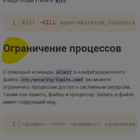
в виде опции утилите
:
kill
kill
-KILL
 идентификатор_процесса
Ограничение процессов
С помощью команды
и конфигурационного
ulimit
файла
вы можете
/etc/security/limits.conf
ограничить процессам доступ к системным ресурсам,
таким как память, файлы и процессор. Запись в файле
имеет следующий вид:
<
домен
>
<
тип
>
<
элемент
>
<
значение
>