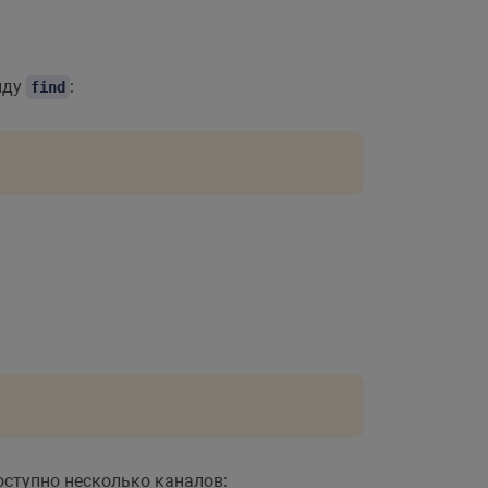
нду
:
find
оступно несколько каналов: