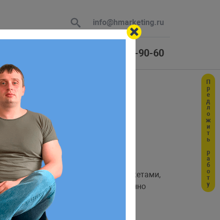
info@hmarketing.ru
+7 (925) 464-90-60
Предложить работу
 В ответ
ю с учетом
ств перед обычными
или
пакетами,
deb
rpm
н, что его программа получает именно