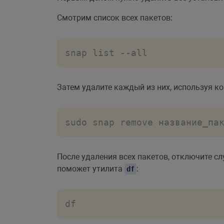
Смотрим список всех пакетов:
snap list --all
Затем удалите каждый из них, используя 
sudo snap remove название_па
После удаления всех пакетов, отключите с
поможет утилита
:
df
df