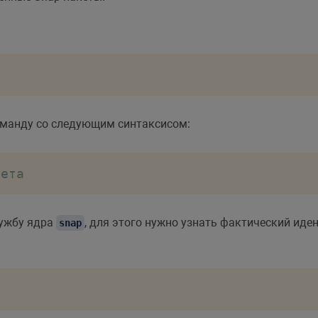
команду со следующим синтаксисом:
кета
лужбу ядра
, для этого нужно узнать фактический иде
snap