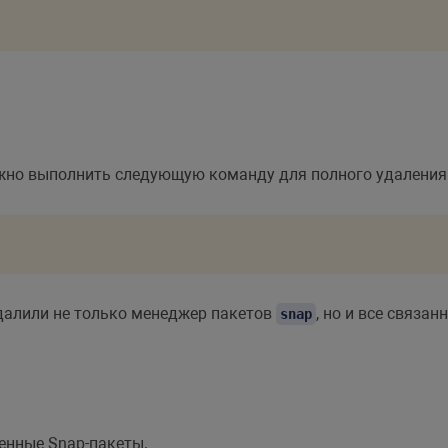
ужно выполнить следующую команду для полного удалени
алили не только менеджер пакетов
, но и все связа
snap
енные Snap-пакеты.