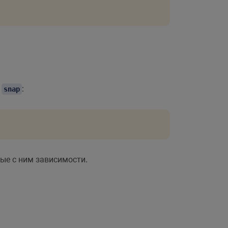
я
:
snap
нные с ним зависимости.