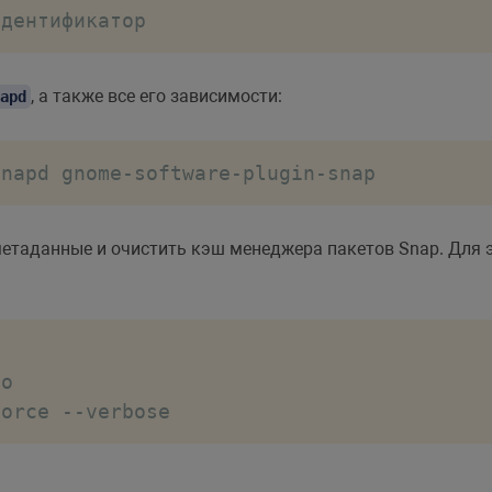
идентификатор
, а также все его зависимости:
apd
snapd gnome-software-plugin-snap
метаданные и очистить кэш менеджера пакетов Snap. Для 
o

force --verbose