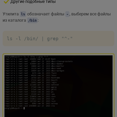
Другие подобные типы
Утилита
обозначает файлы
, выберем все файлы
ls
-
из каталога
:
/bin
ls -l /bin/ | grep "^-"