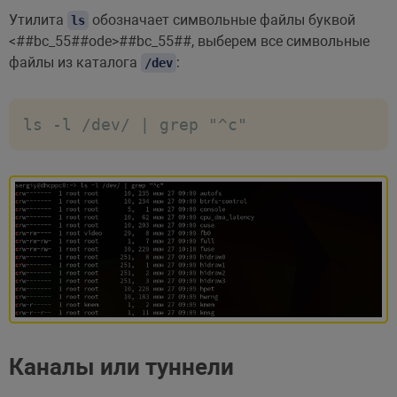
Утилита
обозначает символьные файлы буквой
ls
<##bc_55##ode>##bc_55##
, выберем все символьные
файлы из каталога
:
/dev
ls -l /dev/ | grep "^c"
Каналы или туннели