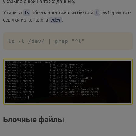
указывающей на те же данные.
Утилита
обозначает ссылки буквой
, выберем все
ls
l
ссылки из каталога
:
/dev
ls -l /dev/ | grep "^l"
Блочные файлы