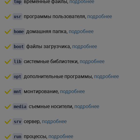
временные файлы,
подробнее
tmp
программы пользователя,
подробнее
usr
домашняя папка,
подробнее
home
файлы загрузчика,
подробнее
boot
системные библиотеки,
подробнее
lib
дополнительные программы,
подробнее
opt
монтирование,
подробнее
mnt
съемные носители,
подробнее
media
сервер,
подробнее
srv
процессы,
подробнее
run