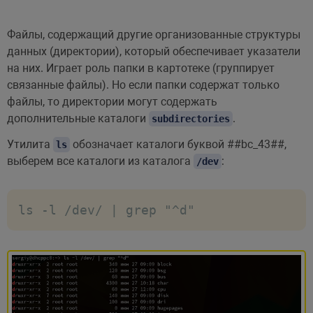
Файлы, содержащий другие организованные структуры
данных (директории), который обеспечивает указатели
на них. Играет роль папки в картотеке (группирует
связанные файлы). Но если папки содержат только
файлы, то директории могут содержать
дополнительные каталоги
.
subdirectories
Утилита
обозначает каталоги буквой
##bc_43##
,
ls
выберем все каталоги из каталога
:
/dev
ls -l /dev/ | grep "^d"