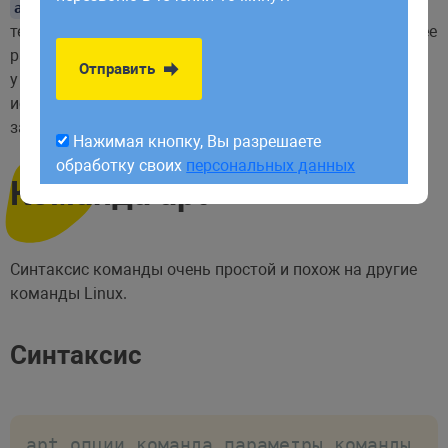
обработку своих
персональных данных
. Она выполняет практически все
apt-get
те же функции, что и
, но с ней проще и понятнее
apt-get
работать. Все команды
имеют простой синтаксис,
apt
Отправить
у
есть дополнительные команды, при
apt-get
использовании
, пользователю не нужно
apt
запоминать дополнительные наборы команд.
Нажимая кнопку, Вы разрешаете
обработку своих
персональных данных
Команда apt
Синтаксис команды очень простой и похож на другие
команды Linux.
Синтаксис
apt опции команда параметры_команды