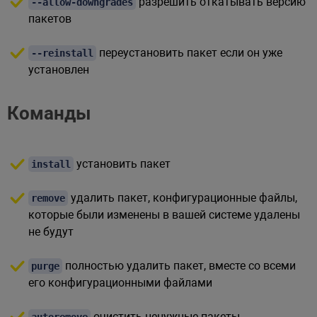
разрешить откатывать версию
--allow-downgrades
пакетов
переустановить пакет если он уже
--reinstall
установлен
Команды
установить пакет
install
удалить пакет, конфигурационные файлы,
remove
которые были изменены в вашей системе удалены
не будут
полностью удалить пакет, вместе со всеми
purge
его конфигурационными файлами
очистить ненужные пакеты
autoremove