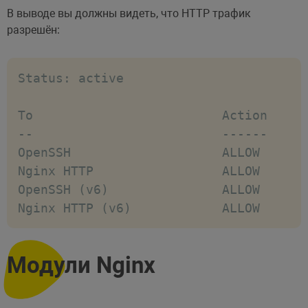
В выводе вы должны видеть, что HTTP трафик
разрешён:
Status: active

To                         Action      
--                         ------      
OpenSSH                    ALLOW      
Nginx HTTP                 ALLOW      
OpenSSH (v6)               ALLOW      
Nginx HTTP (v6)            ALLOW      
Модули Nginx