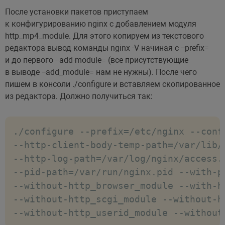
После установки пакетов приступаем
к конфигурированию nginx с добавлением модуля
http_mp4_module. Для этого копируем из текстового
редактора вывод команды nginx -V начиная с --prefix=
и до первого --add-module= (все присутствующие
в выводе --add_module= нам не нужны). После чего
пишем в консоли ./configure и вставляем скопированное
из редактора. Должно получиться так:
./configure --prefix=/etc/nginx --conf
--http-client-body-temp-path=/var/lib/
--http-log-path=/var/log/nginx/access.
--pid-path=/var/run/nginx.pid --with-p
--without-http_browser_module --with-h
--without-http_scgi_module --without-h
--without-http_userid_module --without