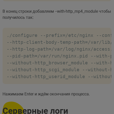
В конец строки добавляем --with-http_mp4_module чтобы
получилось так:
./configure --prefix=/etc/nginx --conf
--http-client-body-temp-path=/var/lib/
--http-log-path=/var/log/nginx/access.
--pid-path=/var/run/nginx.pid --with-p
--without-http_browser_module --with-h
--without-http_scgi_module --without-h
--without-http_userid_module --without
Нажимаем Enter и ждём окончания процесса.
Серверные логи