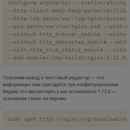
configure arguments: --prefix=/etc/ngi
--http-client-body-temp-path=/var/lib/
--http-log-path=/var/log/nginx/access.
--pid-path=/var/run/nginx.pid --with-p
--without-http_browser_module --withou
--without-http_memcached_module --with
--with-http_stub_status_module --witho
--add-module=/tmp/buildd/nginx-1.12.0/
Сохраним вывод в текстовый редактор — эта
информация нам пригодится при конфигурировании.
Видим, что версия nginx у нас установлена 1.12.0 —
скачиваем такую же версию:
sudo wget http://nginx.org/download/ng