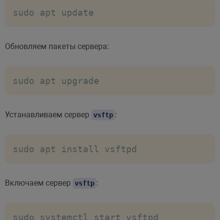
sudo apt update
Обновляем пакеты сервера:
sudo apt upgrade
Устанавливаем сервер
:
vsftp
sudo apt install vsftpd
Включаем сервер
:
vsftp
sudo systemctl start vsftpd