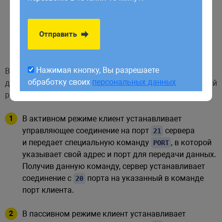
обработку своих
персональных данных
к каталогам и файлам зависит от прав доступа
пользователя, указанного при входе. Обычный
Отправить
пользователь ограничен своей домашней
директорией.
Нажимая кнопку, Вы разрешаете
В зависимости от способа установления соединения
обработку своих
персональных данных
для передачи данных различают активный и пассивный
режимы работы
:
FTP
В активном режиме клиент устанавливает
управляющее соединение на порт
сервера
21
и передает специальную команду
, в которой
PORT
указывает свой адрес и порт для передачи данных.
Получив данную команду, сервер устанавливает
соединение с
порта на указанный в команде
20
порт клиента.
В пассивном режиме клиент устанавливает