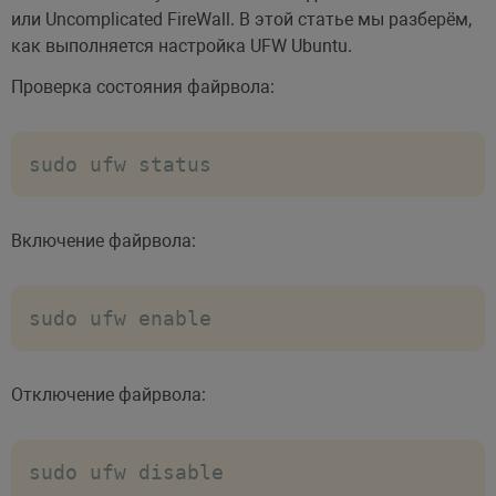
# включим запись в лог-файл /var/log/v
или Uncomplicated FireWall. В этой статье мы разберём,
xferlog_enable=YES

как выполняется настройка UFW Ubuntu.
Проверка состояния файрвола:
# использовать стандартный формат лога

xferlog_std_format=YES

sudo ufw status
# для корректной работы с текстовыми д
ascii_upload_enable=YES

Включение файрвола:
# FTP автоматически будет менять симво
ascii_download_enable=YES

sudo ufw enable
# будем использовать кодировку UTF-8 п
Отключение файрвола:
utf8_filesystem=YES

# разрешим пассивный режим

sudo ufw disable
pasv_enable=YES
