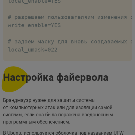
local_enable=YES

# разрешаем пользователяим изменения фа
write_enable=YES

# задаем маску для вновь создаваемых ф
local_umask=022

# изолируем пользователей в их домашних
chroot_local_user=YES

Настройка файервола
# добавим опцию, чтобы не возникала ош
allow_writeable_chroot=YES

Брандмауэр нужен для защиты системы
от компьютерных атак или для изоляции самой
# чтобы FTP-сервер использовал локальн
системы, если она была поражена вредоносным
программным обеспечением.
use_localtime=YES

В Ubuntu используется оболочка под названием UFW