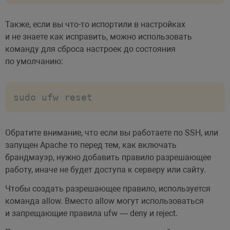
Также, если вы что-то испортили в настройках
# минимальный порт

и не знаете как исправить, можно использовать
pasv_max_port=60000 

команду для сброса настроек до состояния
по умолчанию:
# максимальный порт

pasv_min_port=65535 

sudo ufw reset
# директория куда бутеп перенаправлено 
local_root=/var/www/

Обратите внимание, что если вы работаете по SSH, или
запущен Apache то перед тем, как включать
# использовать порт 20 для передачи да
брандмауэр, нужно добавить правило разрешающее
connect_from_port_20=YES
работу, иначе не будет доступа к серверу или сайту.
Чтобы создать разрешающее правило, используется
команда allow. Вместо allow могут использоваться
и запрещающие правила ufw — deny и reject.