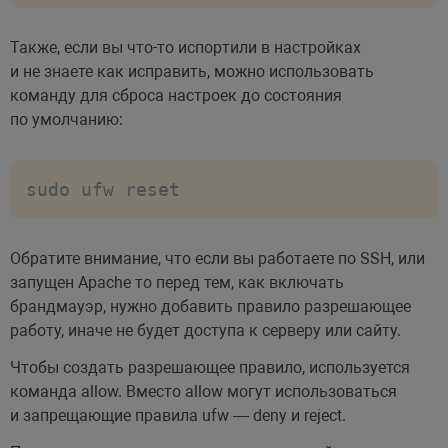
Также, если вы что-то испортили в настройках
# минимальный порт

и не знаете как исправить, можно использовать
pasv_max_port=60000 

команду для сброса настроек до состояния
по умолчанию:
# максимальный порт

pasv_min_port=65535 

sudo ufw reset
# директория куда бутеп перенаправлено 
local_root=/var/www/

Обратите внимание, что если вы работаете по SSH, или
запущен Apache то перед тем, как включать
# использовать порт 20 для передачи да
брандмауэр, нужно добавить правило разрешающее
connect_from_port_20=YES
работу, иначе не будет доступа к серверу или сайту.
Чтобы создать разрешающее правило, используется
команда allow. Вместо allow могут использоваться
и запрещающие правила ufw — deny и reject.