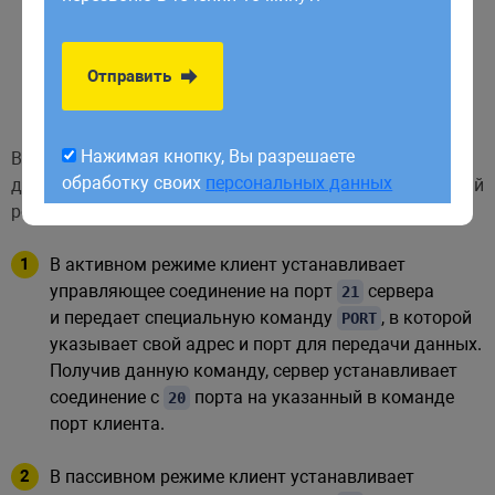
обработку своих
персональных данных
к каталогам и файлам зависит от прав доступа
пользователя, указанного при входе. Обычный
Отправить
пользователь ограничен своей домашней
директорией.
Нажимая кнопку, Вы разрешаете
В зависимости от способа установления соединения
обработку своих
персональных данных
для передачи данных различают активный и пассивный
режимы работы
:
FTP
В активном режиме клиент устанавливает
управляющее соединение на порт
сервера
21
и передает специальную команду
, в которой
PORT
указывает свой адрес и порт для передачи данных.
Получив данную команду, сервер устанавливает
соединение с
порта на указанный в команде
20
порт клиента.
В пассивном режиме клиент устанавливает