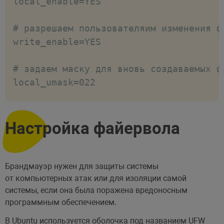
local_enable=YES

# разрешаем пользователяим изменения фа
write_enable=YES

# задаем маску для вновь создаваемых ф
local_umask=022

# изолируем пользователей в их домашних
chroot_local_user=YES

Настройка файервола
# добавим опцию, чтобы не возникала ош
allow_writeable_chroot=YES

Брандмауэр нужен для защиты системы
от компьютерных атак или для изоляции самой
# чтобы FTP-сервер использовал локальн
системы, если она была поражена вредоносным
программным обеспечением.
use_localtime=YES

В Ubuntu используется оболочка под названием UFW