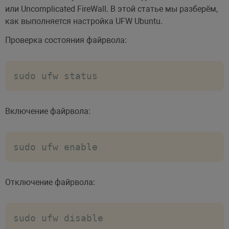
# включим запись в лог-файл /var/log/v
или Uncomplicated FireWall. В этой статье мы разберём,
xferlog_enable=YES

как выполняется настройка UFW Ubuntu.
Проверка состояния файрвола:
# использовать стандартный формат лога

xferlog_std_format=YES

sudo ufw status
# для корректной работы с текстовыми д
ascii_upload_enable=YES

Включение файрвола:
# FTP автоматически будет менять симво
ascii_download_enable=YES

sudo ufw enable
# будем использовать кодировку UTF-8 п
Отключение файрвола:
utf8_filesystem=YES

# разрешим пассивный режим

sudo ufw disable
pasv_enable=YES
