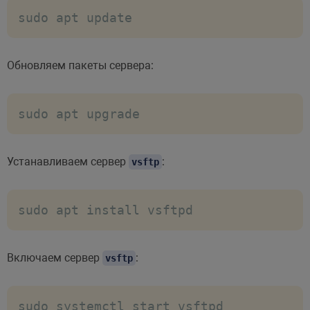
sudo apt update
Обновляем пакеты сервера:
sudo apt upgrade
Устанавливаем сервер
:
vsftp
sudo apt install vsftpd
Включаем сервер
:
vsftp
sudo systemctl start vsftpd