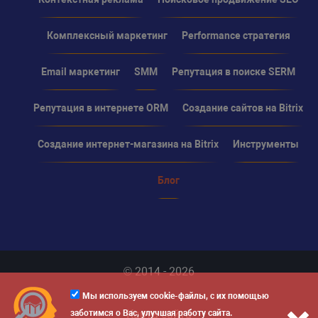
Комплексный маркетинг
Performance стратегия
Email маркетинг
SMM
Репутация в поиске SERM
Репутация в интернете ORM
Создание сайтов на Bitrix
Создание интернет-магазина на Bitrix
Инструменты
Блог
© 2014 - 2026
Мы используем cookie-файлы, с их помощью
Карта сайта
заботимся о Вас, улучшая работу сайта.