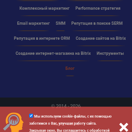
Комплексный маркетинг
Performance стратегия
Email маркетинг
SMM
Репутация в поиске SERM
Репутация в интернете ORM
Создание сайтов на Bitrix
Создание интернет-магазина на Bitrix
Инструменты
Блог
© 2014 - 2026
Мы используем cookie-файлы, с их помощью
Карта сайта
заботимся о Вас, улучшая работу сайта.
Закрывая окно, Вы соглашаетесь с обработкой