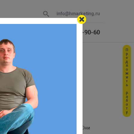
info@hmarketing.ru
+7 (925) 464-90-60
Предложить работу
 В ответ
ляемые
ю с учетом
свойства называются вычисляемыми. Они