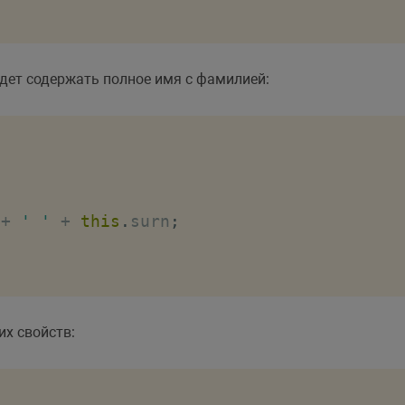
удет содержать полное имя с фамилией:
 
+
' '
+
this
.
surn
;
х свойств: