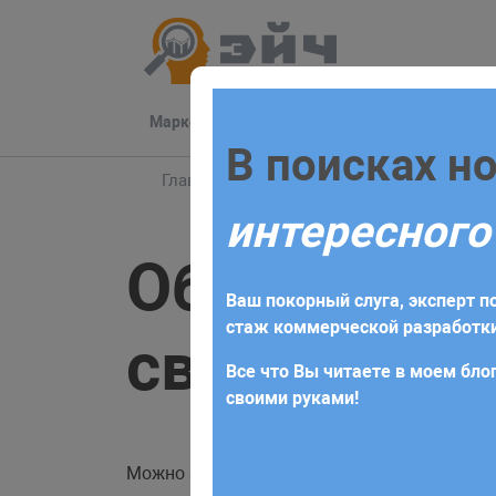
Маркетинг
Разработка
Техподдер
Заполните 
В поисках н
Главная
Блог
Vue
Объект computed 
интересного
Для начала сотрудничества нео
Объект co
получите коммерческое предлож
Ваш покорный слуга, эксперт по
требований и поставленных за
стаж коммерческой разработки
свойства в
Все что Вы читаете в моем блог
своими руками!
Можно задавать свойства, которые будут р