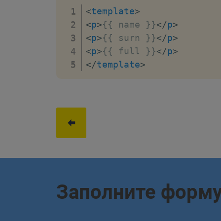
<
template
>
<
p
>
{{ name }}
</
p
>
<
p
>
{{ surn }}
</
p
>
<
p
>
{{ full }}
</
p
>
</
template
>
Заполните форм