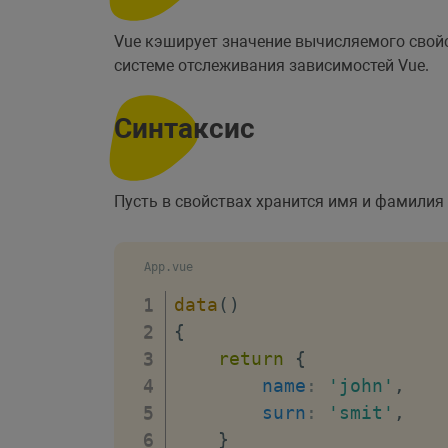
Vue кэширует значение вычисляемого свойс
системе отслеживания зависимостей Vue.
Синтаксис
Пусть в свойствах хранится имя и фамилия
App.vue
data
(
)
{
return
{
name
:
'john'
,
surn
:
'smit'
,
}