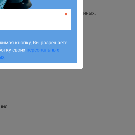
мое на основе других реактивных данных.
жимая кнопку, Вы разрешаете
ботку своих
персональных
жимая кнопку, Вы разрешаете
ых
ботку своих
персональных
ых
ние