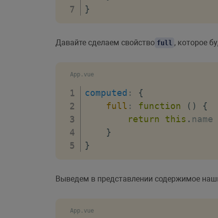
}
Давайте сделаем свойство
, которое б
full
App.vue
computed
:
{
full
:
function
(
)
{
return
this
.
name
}
}
Выведем в представлении содержимое наши
App.vue